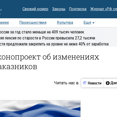
Свежий номер
Законы
Подписка
Журнал «РФ с
ия
и
 мире
Происшествия
Культура
Ещё
Медиацентр
Интервью
Колумнисты
Делова
оссии за год стало меньше на 409 тысяч человек
эксперт
яя пенсия по старости в России превысила 27,2 тысячи
сти предложили закрепить на уровне не ниже 40% от заработка
конопроект об изменениях
аказников
Читать нас в