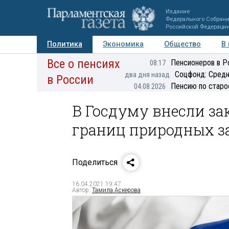
Издание
Федерального Собран
Российской Федераци
Политика
Экономика
Общество
В
Все о пенсиях
Фото
Авторы
Персоны
Мнения
Регионы
Пенсионеров в Р
08:17
Соцфонд: Средн
два дня назад
в России
Пенсию по старо
04.08.2026
В Госдуму внесли за
границ природных з
Поделиться
16.04.2021 19:47
Автор:
Тамила Аскерова