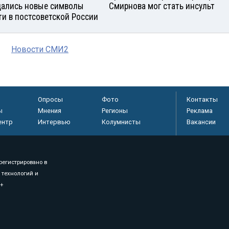
ались новые символы
Смирнова мог стать инсульт
ти в постсоветской России
Новости СМИ2
Опросы
Фото
Контакты
ы
Мнения
Регионы
Реклама
ентр
Интервью
Колумнисты
Вакансии
регистрировано в
 технологий и
8+
.