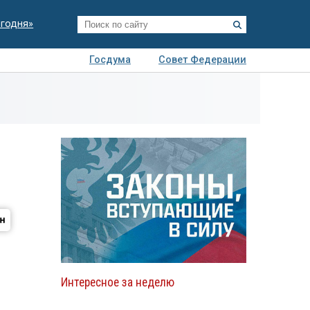
егодня»
Госдума
Совет Федерации
я
Авто
Недвижимость
Технологии
иза
Интересное за неделю