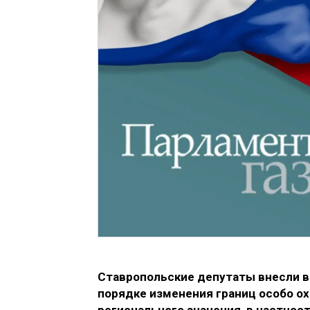
Ставропольские депутаты внесли в 
порядке изменения границ особо о