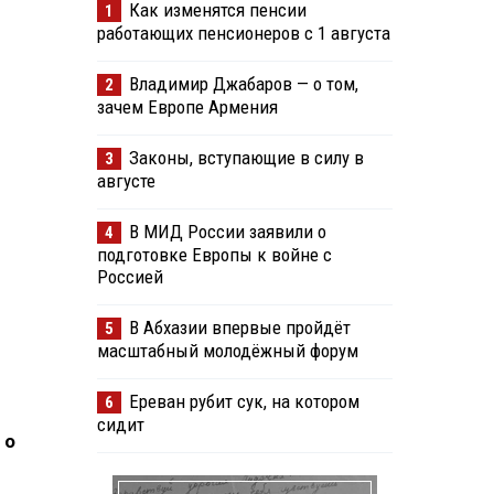
Как изменятся пенсии
1
работающих пенсионеров с 1 августа
Владимир Джабаров — о том,
2
зачем Европе Армения
Законы, вступающие в силу в
3
августе
В МИД России заявили о
4
подготовке Европы к войне с
Россией
В Абхазии впервые пройдёт
5
масштабный молодёжный форум
Ереван рубит сук, на котором
6
сидит
) о