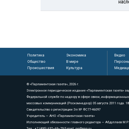
насл
Политика
Экономика
Видео
Общество
В мире
Персон
Происшествия
Культура
Медиац
© «Парламентская газета», 2026 г.
Электронное периодическое издание «Парламентская газета» за
Федеральной службе по надзору в сфере связи, информационных
массовых коммуникаций (Роскомнадзор) 05 августа 2011 года. 1
Свидетельство о регистрации Эл № ФС77-46097
Учредитель — АНО «Парламентская газета»
Исполняющий обязанности главного редактора — Абдуллаев М.Р
Тел.: +7 (495) 637–69–79 E-mail:
pg@pnp.ru