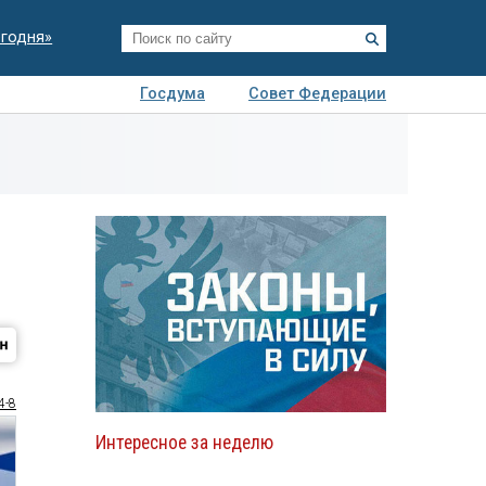
егодня»
Госдума
Совет Федерации
я
Авто
Недвижимость
Технологии
иза
4-8
Интересное за неделю