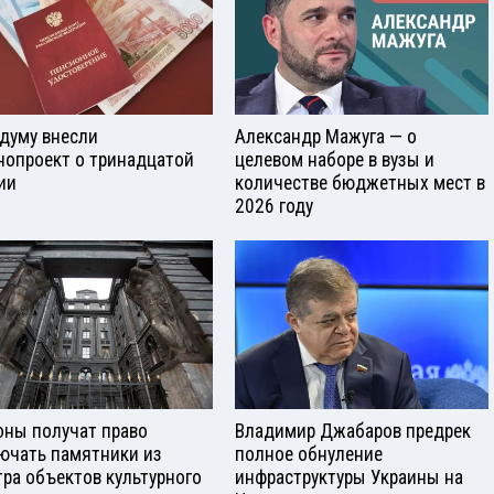
сдуму внесли
Александр Мажуга — о
нопроект о тринадцатой
целевом наборе в вузы и
ии
количестве бюджетных мест в
2026 году
оны получат право
Владимир Джабаров предрек
ючать памятники из
полное обнуление
тра объектов культурного
инфраструктуры Украины на