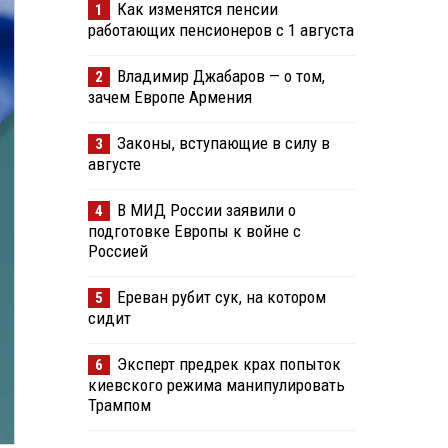
Как изменятся пенсии
1
работающих пенсионеров с 1 августа
Владимир Джабаров — о том,
2
зачем Европе Армения
Законы, вступающие в силу в
3
августе
В МИД России заявили о
4
подготовке Европы к войне с
Россией
Ереван рубит сук, на котором
5
сидит
Эксперт предрек крах попыток
6
киевского режима манипулировать
Трампом