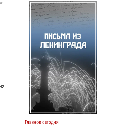
а»
ых
Главное сегодня