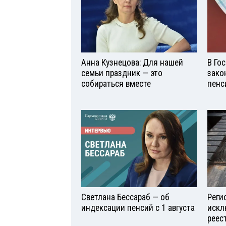
Анна Кузнецова: Для нашей
В Го
семьи праздник — это
зако
собираться вместе
пенс
Светлана Бессараб — об
Реги
индексации пенсий с 1 августа
искл
реес