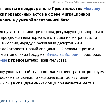
© Тимур Ханов/«Парламентская газет
я палаты к председателю Правительства
Михаилу
ки подзаконных актов в сфере миграционной
кован в думской электронной базе.
 депутаты приняли три закона, регулирующих вопросы в
о предложенным нормам, в отношении мигрантов, не
в России, наряду с режимами депортации и
т действовать новый специальный режим — режим
кументов спикер Госдумы
Вячеслав Володин
предложил
ение
к председателю Правительства.
ину ускорить работу по созданию реестра контролируем
 режима высылки. Также речь идет об изучении
 лиц в спецприемниках МВД при нехватке мест в
е в силу в августе