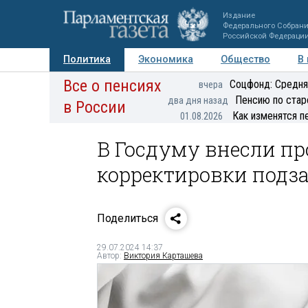
Издание
Федерального Собран
Российской Федераци
Политика
Экономика
Общество
В
Все о пенсиях
Фото
Авторы
Персоны
Мнения
Регионы
Соцфонд: Средня
вчера
Пенсию по стар
два дня назад
в России
Как изменятся п
01.08.2026
В Госдуму внесли пр
корректировки подз
Поделиться
29.07.2024 14:37
Автор:
Виктория Карташева