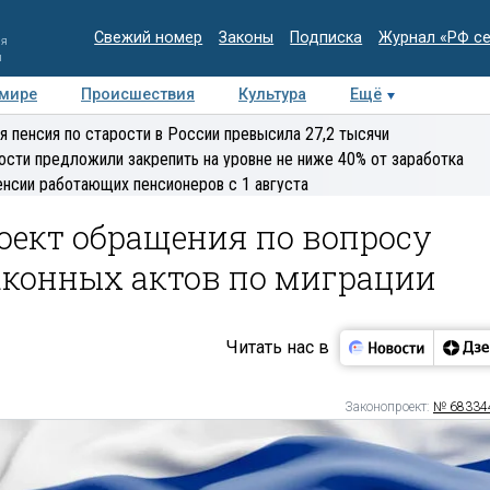
Свежий номер
Законы
Подписка
Журнал «РФ с
ия
и
 мире
Происшествия
Культура
Ещё
Медиацентр
Интервью
Колумнисты
Делова
я пенсия по старости в России превысила 27,2 тысячи
эксперт
ости предложили закрепить на уровне не ниже 40% от заработка
енсии работающих пенсионеров с 1 августа
оект обращения по вопросу
аконных актов по миграции
Читать нас в
Законопроект:
№ 68334