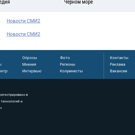
едия
Черном море
Новости СМИ2
Новости СМИ2
Опросы
Фото
Контакты
ы
Мнения
Регионы
Реклама
ентр
Интервью
Колумнисты
Вакансии
регистрировано в
 технологий и
8+
.