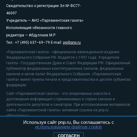
Свидетельство о регистрации Эл № ФС77-
46097
Учредитель — АНО «Парламентская газета»
Исполняющий обязанности главного
редактора — Абдуллаев М.Р.
Тел.: +7 (495) 637–69–79 E-mail:
pg@pnp.ru
«Парламентская газета» - официальное еженедельное издание
Федерального Собрания РФ. Издается с 1997 года. Учредители
газеты - Государственная Дума и Совет Федерации РФ. Официальный
публикатор федеральных конституционных законов, федеральных
законов и актов палат Федерального Собрания. «Парламентская
газета» имеет пункты печати и представительства в десяти субъектах
федерации.
Сайт «Парламентской газеты» - это оперативные новости и
достоверная информация о принимаемых в стране законах и
деятельности депутатов и сенаторов. При использовании материалов
сайта «Парламентской газеты» активная ссылка на pnp.ru
обязательна.
Используя сайт pnp.ru, Вы соглашаетесь с
На информационном ресурсе применяются
рекомендательные
использованием файлов cookie
технологии
Положение о защите персональных данных
СОГЛАСЕН