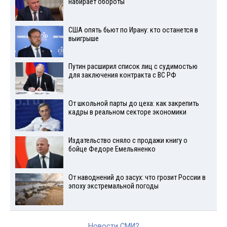
набирает обороты
США опять бьют по Ирану: кто останется в
выигрыше
Путин расширил список лиц с судимостью
для заключения контракта с ВС РФ
От школьной парты до цеха: как закрепить
кадры в реальном секторе экономики
Издательство сняло с продажи книгу о
бойце Федоре Емельяненко
От наводнений до засух: что грозит России в
эпоху экстремальной погоды
Новости СМИ2