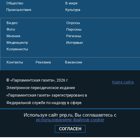
Общество
В мире
Происшествия
Культура
Видео
Опросы
Фото
Персоны
Мнения
Регионы
Медиацентр
Интервью
Колумнисты
Контакты
Реклама
Вакансии
© «Парламентская газета», 2026 г.
Карта сайта
Электронное периодическое издание
«Парламентская газета» зарегистрировано в
Федеральной службе по надзору в сфере
связи, информационных технологий и
Используя сайт pnp.ru, Вы соглашаетесь с
массовых коммуникаций (Роскомнадзор) 05
использованием файлов cookie
августа 2011 года. 18+
СОГЛАСЕН
Свидетельство о регистрации Эл № ФС77-