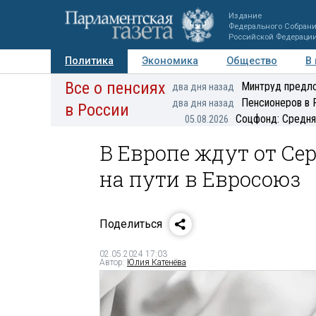
Издание
Федерального Собран
Российской Федераци
Политика
Экономика
Общество
В
Все о пенсиях
Фото
Авторы
Персоны
Мнения
Регионы
Минтруд предло
два дня назад
Пенсионеров в 
два дня назад
в России
Соцфонд: Средня
05.08.2026
В Европе ждут от Сер
на пути в Евросоюз
Поделиться
02.05.2024 17:03
Автор:
Юлия Катенёва