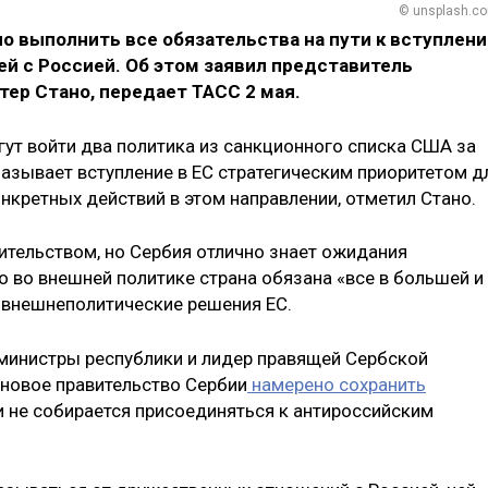
© unsplash.c
о выполнить все обязательства на пути к вступлен
зей с Россией. Об этом заявил представитель
ер Стано, передает ТАСС 2 мая.
гут войти два политика из санкционного списка США за
называет вступление в ЕС стратегическим приоритетом д
онкретных действий в этом направлении, отметил Стано.
ительством, но Сербия отлично знает ожидания
то во внешней политике страна обязана «все в большей и
 внешнеполитические решения ЕС.
-министры республики и лидер правящей Сербской
 новое правительство Сербии
намерено сохранить
 не собирается присоединяться к антироссийским