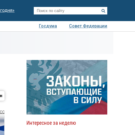
егодня»
Госдума
Совет Федерации
я
Авто
Недвижимость
Технологии
иза
СС
Интересное за неделю