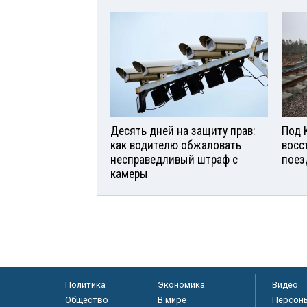
Десять дней на защиту прав:
Под 
как водителю обжаловать
восс
несправедливый штраф с
поез
камеры
Политика
Экономика
Видео
Общество
В мире
Персон