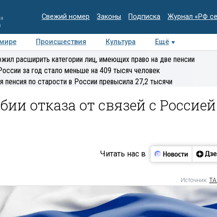
Свежий номер
Законы
Подписка
Журнал «РФ с
ия
и
 мире
Происшествия
Культура
Ещё
Медиацентр
Интервью
Колумнисты
Делова
жил расширить категории лиц, имеющих право на две пенсии
эксперт
России за год стало меньше на 409 тысяч человек
я пенсия по старости в России превысила 27,2 тысячи
бии отказа от связей с Россией
Читать нас в
Источник:
ТА