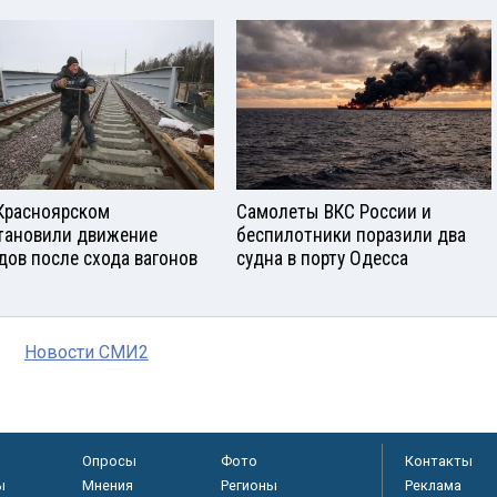
Красноярском
Самолеты ВКС России и
тановили движение
беспилотники поразили два
дов после схода вагонов
судна в порту Одесса
Новости СМИ2
Опросы
Фото
Контакты
ы
Мнения
Регионы
Реклама