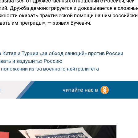
казываться от дружественных отношений с Россией, чей
нский. Дружба демонстрируется и доказывается в сложны
можности оказать практической помощи нашим российск
ать им преграды», — заявил Вучевич.
з Китая и Турции «за обход санкций» против России
овать и задушить» Россию
м положении из-за военного нейтралитета