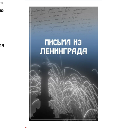
om
ию
ля