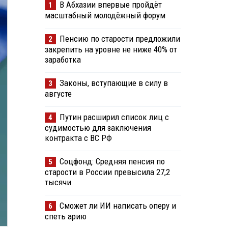
В Абхазии впервые пройдёт
1
масштабный молодёжный форум
Пенсию по старости предложили
2
закрепить на уровне не ниже 40% от
заработка
Законы, вступающие в силу в
3
августе
Путин расширил список лиц с
4
судимостью для заключения
контракта с ВС РФ
Соцфонд: Средняя пенсия по
5
старости в России превысила 27,2
тысячи
Сможет ли ИИ написать оперу и
6
спеть арию