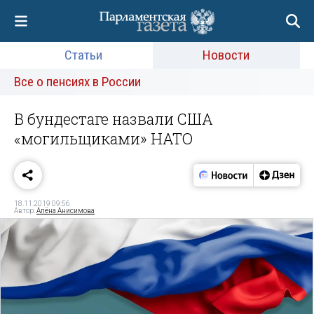
Статьи
Новости
Все о пенсиях в России
В бундестаге назвали США
«могильщиками» НАТО
18.11.2019 09:56
Автор:
Алёна Анисимова