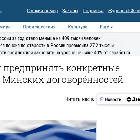
Свежий номер
Законы
Подписка
Журнал «РФ с
ия
и
 мире
Происшествия
Культура
Ещё
Медиацентр
Интервью
Колумнисты
Делова
оссии за год стало меньше на 409 тысяч человек
эксперт
яя пенсия по старости в России превысила 27,2 тысячи
сти предложили закрепить на уровне не ниже 40% от заработка
н предпринять конкретные
 Минских договорённостей
Читать нас в