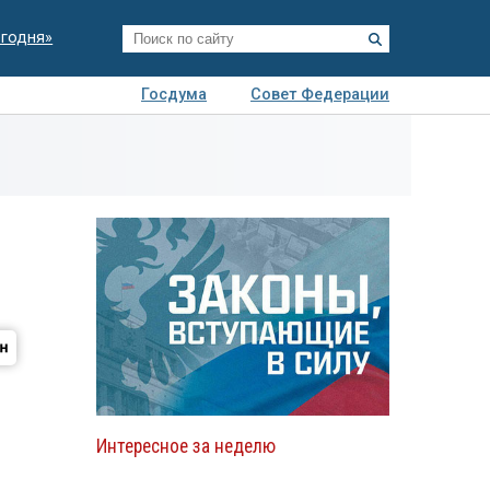
егодня»
Госдума
Совет Федерации
я
Авто
Недвижимость
Технологии
иза
Интересное за неделю