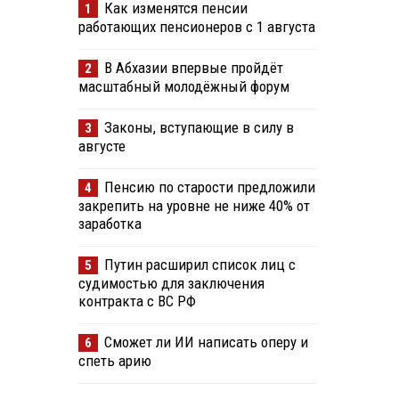
Как изменятся пенсии
1
работающих пенсионеров с 1 августа
В Абхазии впервые пройдёт
2
масштабный молодёжный форум
Законы, вступающие в силу в
3
августе
Пенсию по старости предложили
4
закрепить на уровне не ниже 40% от
заработка
Путин расширил список лиц с
5
судимостью для заключения
контракта с ВС РФ
Сможет ли ИИ написать оперу и
6
спеть арию