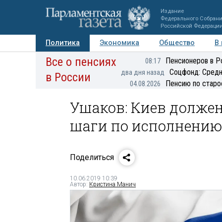
Издание
Федерального Собран
Российской Федераци
Политика
Экономика
Общество
В
Все о пенсиях
Фото
Авторы
Персоны
Мнения
Регионы
Пенсионеров в Р
08:17
Соцфонд: Средн
два дня назад
в России
Пенсию по старо
04.08.2026
Ушаков: Киев долже
шаги по исполнению
Поделиться
10.06.2019 10:39
Автор:
Кристина Манич