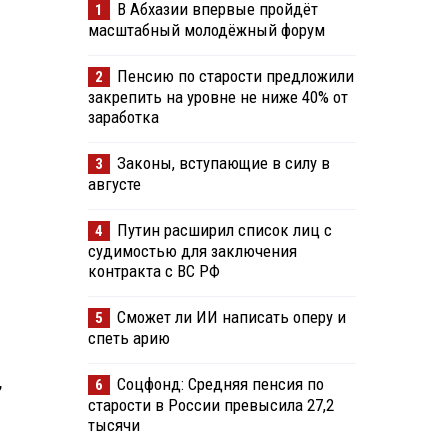
В Абхазии впервые пройдёт
1
масштабный молодёжный форум
Пенсию по старости предложили
2
закрепить на уровне не ниже 40% от
заработка
Законы, вступающие в силу в
3
августе
Путин расширил список лиц с
4
судимостью для заключения
контракта с ВС РФ
Сможет ли ИИ написать оперу и
5
спеть арию
,
Соцфонд: Средняя пенсия по
6
старости в России превысила 27,2
тысячи