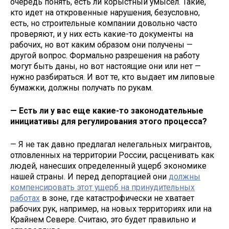
очередь понять, есть ли корыстный умысел. Такие,
кто идет на откровенные нарушения, безусловно,
есть, но строительные компании довольно часто
проверяют, и у них есть какие-то документы на
рабочих, но вот каким образом они получены —
другой вопрос. Формально разрешения на работу
могут быть даны, но вот настоящие они или нет —
нужно разбираться. И вот те, кто выдает им липовые
бумажки, должны получать по рукам.
— Есть ли у вас еще какие-то законодательные
инициативы для регулирования этого процесса?
— Я не так давно предлагал нелегальных мигрантов,
отловленных на территории России, расценивать как
людей, нанесших определенный ущерб экономике
нашей страны. И перед депортацией они
должны
компенсировать этот ущерб на принудительных
работах
в зоне, где катастрофически не хватает
рабочих рук, например, на новых территориях или на
Крайнем Севере. Считаю, это будет правильно и