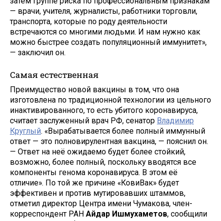
затем группе риска по профессиональным признакам
— врачи, учителя, журналисты, работники торговли,
транспорта, которые по роду деятельности
встречаются со многими людьми. И нам нужно как
можно быстрее создать популяционный иммунитет»,
— заключил он.
Самая естественная
Преимущество новой вакцины в том, что она
изготовлена по традиционной технологии из цельного
инактивированного, то есть убитого коронавируса,
считает заслуженный врач РФ, сенатор
Владимир
Круглый
. «Вырабатывается более полный иммунный
ответ — это полновирулентная вакцина, — пояснил он.
— Ответ на неё ожидаемо будет более стойкий,
возможно, более полный, поскольку вводятся все
компоненты генома коронавируса. В этом её
отличие». По той же причине «КовиВак» будет
эффективен и против мутировавших штаммов,
отметил директор Центра имени Чумакова, член-
корреспондент РАН
Айдар Ишмухаметов
, сообщили