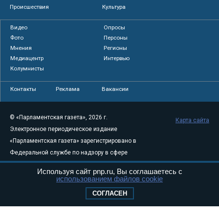
Происшествия
Культура
Видео
Опросы
Фото
Персоны
Мнения
Регионы
Медиацентр
Интервью
Колумнисты
Контакты
Реклама
Вакансии
© «Парламентская газета», 2026 г.
Карта сайта
Электронное периодическое издание
«Парламентская газета» зарегистрировано в
Федеральной службе по надзору в сфере
связи, информационных технологий и
Используя сайт pnp.ru, Вы соглашаетесь с
массовых коммуникаций (Роскомнадзор) 05
использованием файлов cookie
августа 2011 года. 18+
СОГЛАСЕН
Свидетельство о регистрации Эл № ФС77-
46097