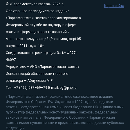
© «Парламентская газета», 2026 г.
Карта сайта
Электронное периодическое издание
«Парламентская газета» зарегистрировано в
Федеральной службе по надзору в сфере
связи, информационных технологий и
массовых коммуникаций (Роскомнадзор) 05
августа 2011 года. 18+
Свидетельство о регистрации Эл № ФС77-
46097
Учредитель — АНО «Парламентская газета»
Исполняющий обязанности главного
редактора — Абдуллаев М.Р.
Тел.: +7 (495) 637–69–79 E-mail:
pg@pnp.ru
«Парламентская газета» - официальное еженедельное издание
Федерального Собрания РФ. Издается с 1997 года. Учредители
газеты - Государственная Дума и Совет Федерации РФ. Официальный
публикатор федеральных конституционных законов, федеральных
законов и актов палат Федерального Собрания. «Парламентская
газета» имеет пункты печати и представительства в десяти субъектах
федерации.