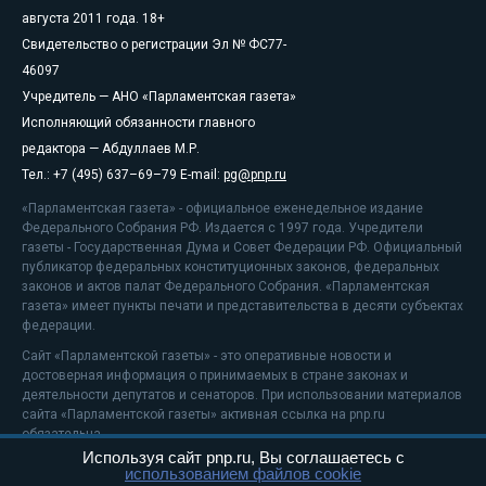
августа 2011 года. 18+
Свидетельство о регистрации Эл № ФС77-
46097
Учредитель — АНО «Парламентская газета»
Исполняющий обязанности главного
редактора — Абдуллаев М.Р.
Тел.: +7 (495) 637–69–79 E-mail:
pg@pnp.ru
«Парламентская газета» - официальное еженедельное издание
Федерального Собрания РФ. Издается с 1997 года. Учредители
газеты - Государственная Дума и Совет Федерации РФ. Официальный
публикатор федеральных конституционных законов, федеральных
законов и актов палат Федерального Собрания. «Парламентская
газета» имеет пункты печати и представительства в десяти субъектах
федерации.
Сайт «Парламентской газеты» - это оперативные новости и
достоверная информация о принимаемых в стране законах и
деятельности депутатов и сенаторов. При использовании материалов
сайта «Парламентской газеты» активная ссылка на pnp.ru
обязательна.
Используя сайт pnp.ru, Вы соглашаетесь с
На информационном ресурсе применяются
рекомендательные
использованием файлов cookie
технологии