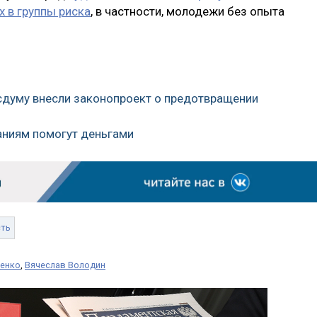
 в группы риска
, в частности, молодежи без опыта
Госдуму внесли законопроект о предотвращении
аниям помогут деньгами
сть
иенко
,
Вячеслав Володин