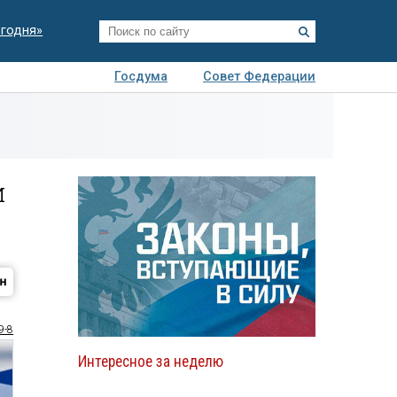
егодня»
Госдума
Совет Федерации
я
Авто
Недвижимость
Технологии
иза
и
9-8
Интересное за неделю