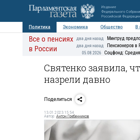
Издание
Федерального Собран
Российской Федераци
Политика
Экономика
Общество
В
Все о пенсиях
Фото
Авторы
Персоны
Мнения
Регионы
Минтруд предло
два дня назад
Пенсионеров в 
два дня назад
в России
Соцфонд: Средня
05.08.2026
Святенко заявила, чт
назрели давно
Поделиться
13.01.2023 15:54
Автор:
Антон Гребенников