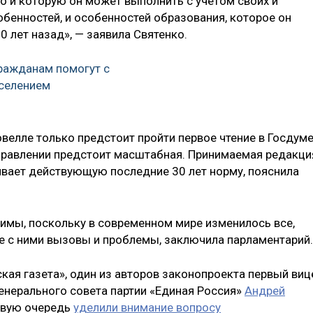
но и которую он может выполнить с учетом своих и
бенностей, и особенностей образования, которое он
30 лет назад», — заявила Святенко.
ражданам помогут с
еселением
новелле только предстоит пройти первое чтение в Госдуме
направлении предстоит масштабная. Принимаемая редакци
ривает действующую последние 30 лет норму, пояснила
имы, поскольку в современном мире изменилось все,
е с ними вызовы и проблемы, заключила парламентарий.
ая газета», один из авторов законопроекта первый виц
Генерального совета партии «Единая Россия»
Андрей
рвую очередь
уделили внимание вопросу