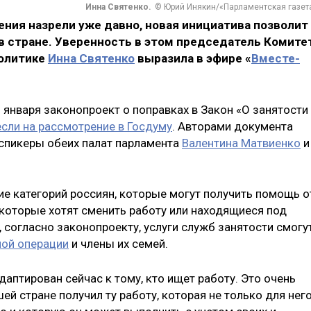
Инна Святенко.
© Юрий Инякин/«Парламентская газет
ления назрели уже давно, новая инициатива позволит
в стране. Уверенность в этом председатель Комите
политике
Инна Святенко
выразила в эфире «
Вместе-
1 января законопроект о поправках в Закон «О занятости
если на рассмотрение в Госдуму
. Авторами документа
 спикеры обеих палат парламента
Валентина Матвиенко
и
е категорий россиян, которые могут получить помощь о
 которые хотят сменить работу или находящиеся под
, согласно законопроекту, услуги служб занятости смогу
ной операции
и члены их семей.
адаптирован сейчас к тому, кто ищет работу. Это очень
й стране получил ту работу, которая не только для нег