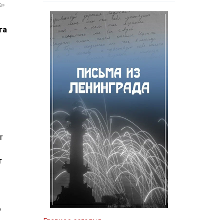
а»
та
т
т
о