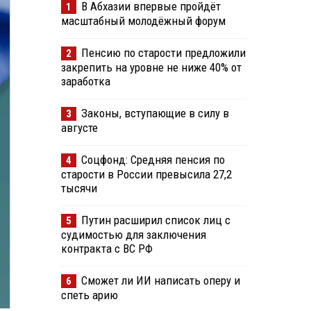
В Абхазии впервые пройдёт
1
масштабный молодёжный форум
Пенсию по старости предложили
2
закрепить на уровне не ниже 40% от
заработка
Законы, вступающие в силу в
3
августе
Соцфонд: Средняя пенсия по
4
старости в России превысила 27,2
тысячи
Путин расширил список лиц с
5
судимостью для заключения
контракта с ВС РФ
Сможет ли ИИ написать оперу и
6
спеть арию