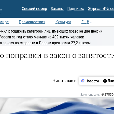
Свежий номер
Законы
Подписка
Журнал «РФ с
ия
и
 мире
Происшествия
Культура
Ещё
Медиацентр
Интервью
Колумнисты
Делова
жил расширить категории лиц, имеющих право на две пенсии
эксперт
России за год стало меньше на 409 тысяч человек
я пенсия по старости в России превысила 27,2 тысячи
о поправки в закон о занятост
Читать нас в
Законопроект:
№ 27559