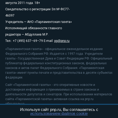
августа 2011 года. 18+
Свидетельство о регистрации Эл № ФС77-
46097
Учредитель — АНО «Парламентская газета»
Исполняющий обязанности главного
редактора — Абдуллаев М.Р.
Тел.: +7 (495) 637–69–79 E-mail:
pg@pnp.ru
«Парламентская газета» - официальное еженедельное издание
Федерального Собрания РФ. Издается с 1997 года. Учредители
газеты - Государственная Дума и Совет Федерации РФ. Официальный
публикатор федеральных конституционных законов, федеральных
законов и актов палат Федерального Собрания. «Парламентская
газета» имеет пункты печати и представительства в десяти субъектах
федерации.
Сайт «Парламентской газеты» - это оперативные новости и
достоверная информация о принимаемых в стране законах и
деятельности депутатов и сенаторов. При использовании материалов
сайта «Парламентской газеты» активная ссылка на pnp.ru
обязательна.
Используя сайт pnp.ru, Вы соглашаетесь с
На информационном ресурсе применяются
рекомендательные
использованием файлов cookie
технологии