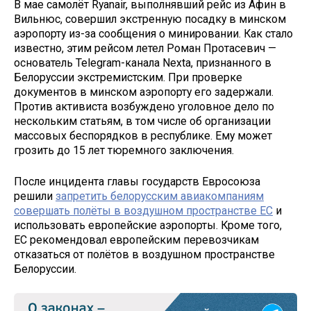
В мае самолёт Ryanair, выполнявший рейс из Афин в
Вильнюс, совершил экстренную посадку в минском
аэропорту из-за сообщения о минировании. Как стало
известно, этим рейсом летел Роман Протасевич —
основатель Telegram-канала Nexta, признанного в
Белоруссии экстремистским. При проверке
документов в минском аэропорту его задержали.
Против активиста возбуждено уголовное дело по
нескольким статьям, в том числе об организации
массовых беспорядков в республике. Ему может
грозить до 15 лет тюремного заключения.
После инцидента главы государств Евросоюза
решили
запретить белорусским авиакомпаниям
совершать полёты в воздушном пространстве ЕС
и
использовать европейские аэропорты. Кроме того,
ЕС рекомендовал европейским перевозчикам
отказаться от полётов в воздушном пространстве
Белоруссии.