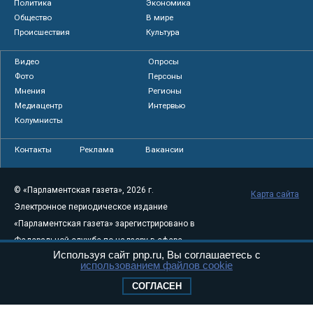
Политика
Экономика
Общество
В мире
Происшествия
Культура
Видео
Опросы
Фото
Персоны
Мнения
Регионы
Медиацентр
Интервью
Колумнисты
Контакты
Реклама
Вакансии
© «Парламентская газета», 2026 г.
Карта сайта
Электронное периодическое издание
«Парламентская газета» зарегистрировано в
Федеральной службе по надзору в сфере
Используя сайт pnp.ru, Вы соглашаетесь с
связи, информационных технологий и
использованием файлов cookie
массовых коммуникаций (Роскомнадзор) 05
СОГЛАСЕН
августа 2011 года. 18+
Свидетельство о регистрации Эл № ФС77-