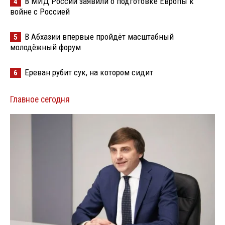
В МИД России заявили о подготовке Европы к
4
войне с Россией
В Абхазии впервые пройдёт масштабный
5
молодёжный форум
Ереван рубит сук, на котором сидит
6
Главное сегодня