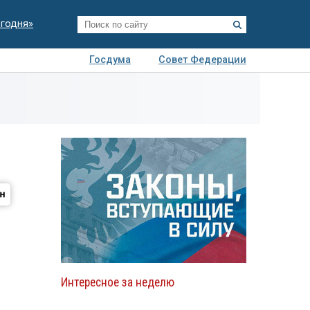
егодня»
Госдума
Совет Федерации
я
Авто
Недвижимость
Технологии
иза
Интересное за неделю