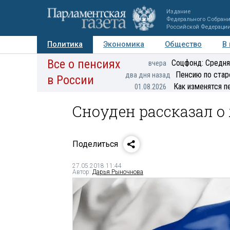
Издание
Федерального Собран
Российской Федераци
Политика
Экономика
Общество
В
Все о пенсиях
Фото
Авторы
Персоны
Мнения
Регионы
Соцфонд: Средня
вчера
Пенсию по стар
два дня назад
в России
Как изменятся п
01.08.2026
Сноуден рассказал о
Поделиться
27.05.2018 11:44
Автор:
Дарья Рыночнова