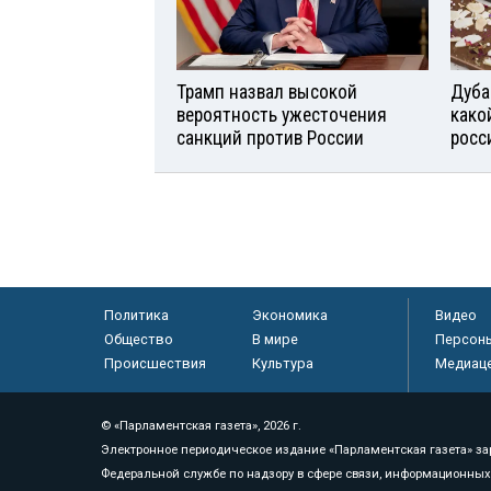
Трамп назвал высокой
Дуба
вероятность ужесточения
како
санкций против России
росс
Политика
Экономика
Видео
Общество
В мире
Персон
Происшествия
Культура
Медиац
© «Парламентская газета», 2026 г.
Электронное периодическое издание «Парламентская газета» за
Федеральной службе по надзору в сфере связи, информационных