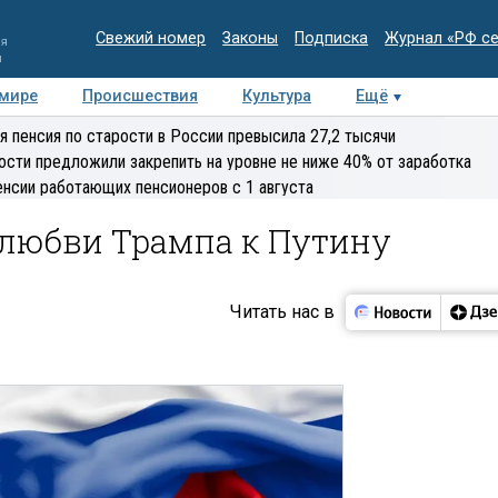
Свежий номер
Законы
Подписка
Журнал «РФ с
ия
и
 мире
Происшествия
Культура
Ещё
Медиацентр
Интервью
Колумнисты
Делова
я пенсия по старости в России превысила 27,2 тысячи
эксперт
ости предложили закрепить на уровне не ниже 40% от заработка
енсии работающих пенсионеров с 1 августа
 любви Трампа к Путину
Читать нас в