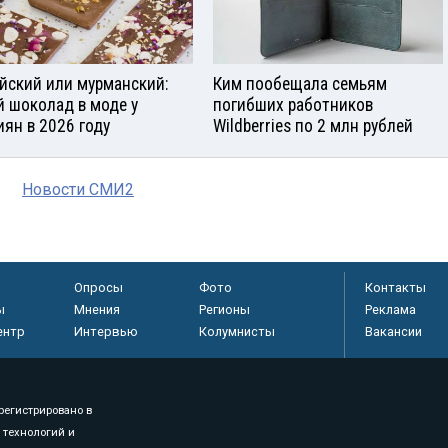
йский или мурманский:
Ким пообещала семьям
й шоколад в моде у
погибших работников
иян в 2026 году
Wildberries по 2 млн рублей
Новости СМИ2
Опросы
Фото
Контакты
ы
Мнения
Регионы
Реклама
ентр
Интервью
Колумнисты
Вакансии
регистрировано в
 технологий и