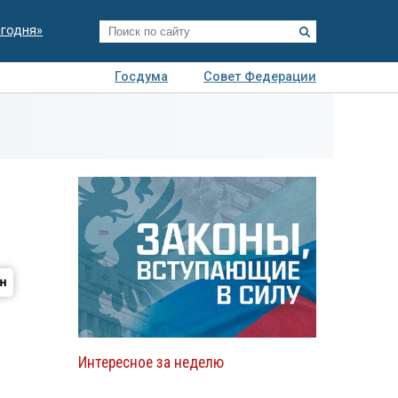
егодня»
Госдума
Совет Федерации
я
Авто
Недвижимость
Технологии
иза
Интересное за неделю