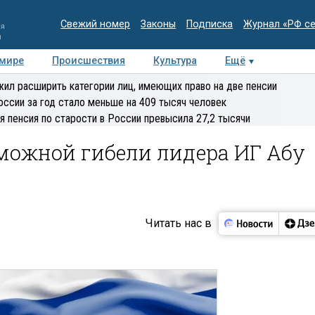
Свежий номер
Законы
Подписка
Журнал «РФ с
ия
и
 мире
Происшествия
Культура
Ещё
Медиацентр
Интервью
Колумнисты
Делова
ил расширить категории лиц, имеющих право на две пенсии
эксперт
оссии за год стало меньше на 409 тысяч человек
я пенсия по старости в России превысила 27,2 тысячи
можной гибели лидера ИГ Абу
Читать нас в