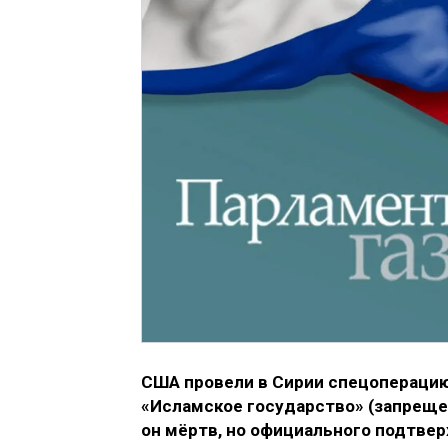
США провели в Сирии спецоперацию
«Исламское государство» (запрещен
он мёртв, но официального подтве