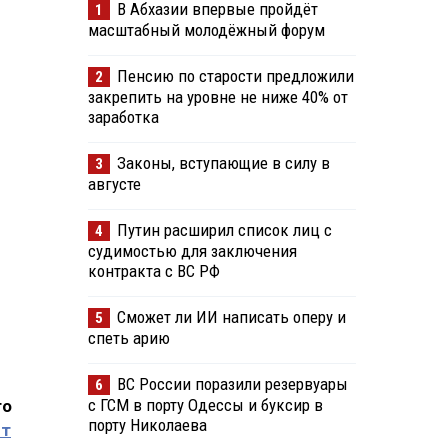
В Абхазии впервые пройдёт
1
масштабный молодёжный форум
Пенсию по старости предложили
2
закрепить на уровне не ниже 40% от
заработка
Законы, вступающие в силу в
3
августе
Путин расширил список лиц с
4
судимостью для заключения
контракта с ВС РФ
Сможет ли ИИ написать оперу и
5
спеть арию
ВС России поразили резервуары
6
с ГСМ в порту Одессы и буксир в
то
порту Николаева
ет