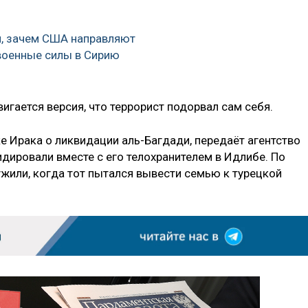
л, зачем США направляют
военные силы в Сирию
игается версия, что террорист подорвал сам себя.
е Ирака о ликвидации аль-Багдади, передаёт агентство
идировали вместе с его телохранителем в Идлибе. По
ужили, когда тот пытался вывести семью к турецкой