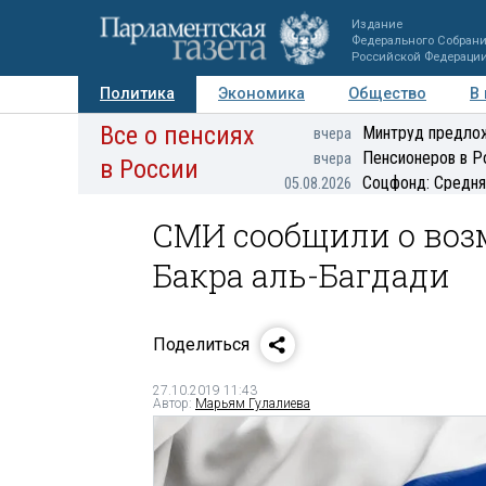
Издание
Федерального Собран
Российской Федераци
Политика
Экономика
Общество
В
Все о пенсиях
Фото
Авторы
Персоны
Мнения
Регионы
Минтруд предлож
вчера
Пенсионеров в Р
вчера
в России
Соцфонд: Средня
05.08.2026
СМИ сообщили о воз
Бакра аль-Багдади
Поделиться
27.10.2019 11:43
Автор:
Марьям Гулалиева