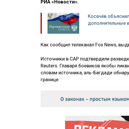
РИА «Новости».
Косачёв объясни
дополнительные 
Как сообщил телеканал Fox News, выдв
Источники в САР подтвердили разведк
Reuters. Главаря боевиков якобы ликв
словам источника, аль-Багдади обнар
границе.