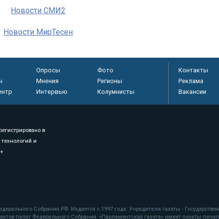
Новости СМИ2
Новости МирТесен
Опросы
Фото
Контакты
ы
Мнения
Регионы
Реклама
ентр
Интервью
Колумнисты
Вакансии
регистрировано в
 технологий и
8+
.
дерального Собрания РФ. Издается с 1997 года. Учредители газеты - Государств
ктов палат Федерального Собрания. «Парламентская газета» имеет пункты печати