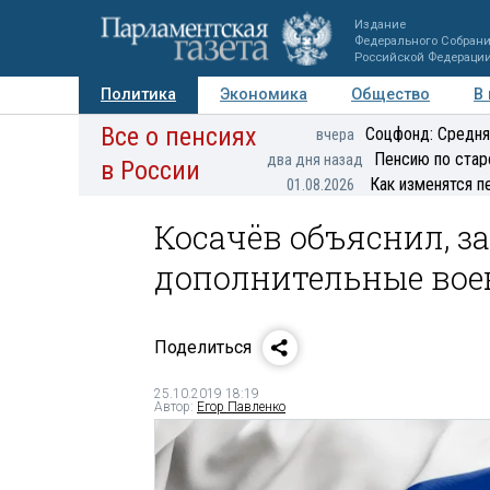
Издание
Федерального Собран
Российской Федераци
Политика
Экономика
Общество
В
Все о пенсиях
Фото
Авторы
Персоны
Мнения
Регионы
Соцфонд: Средня
вчера
Пенсию по стар
два дня назад
в России
Как изменятся п
01.08.2026
Косачёв объяснил, 
дополнительные вое
Поделиться
25.10.2019 18:19
Автор:
Егор Павленко