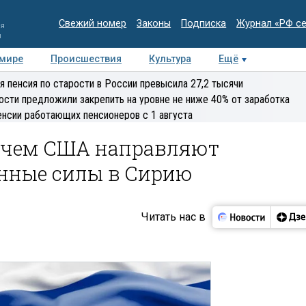
Свежий номер
Законы
Подписка
Журнал «РФ с
ия
и
 мире
Происшествия
Культура
Ещё
Медиацентр
Интервью
Колумнисты
Делова
я пенсия по старости в России превысила 27,2 тысячи
эксперт
ости предложили закрепить на уровне не ниже 40% от заработка
енсии работающих пенсионеров с 1 августа
зачем США направляют
нные силы в Сирию
Читать нас в