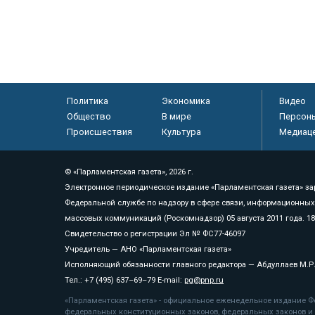
Политика
Экономика
Видео
Общество
В мире
Персон
Происшествия
Культура
Медиац
© «Парламентская газета», 2026 г.
Электронное периодическое издание «Парламентская газета» за
Федеральной службе по надзору в сфере связи, информационных
массовых коммуникаций (Роскомнадзор) 05 августа 2011 года. 1
Свидетельство о регистрации Эл № ФС77-46097
Учредитель — АНО «Парламентская газета»
Исполняющий обязанности главного редактора — Абдуллаев М.Р
Тел.: +7 (495) 637–69–79 E-mail:
pg@pnp.ru
«Парламентская газета» - официальное еженедельное издание Фе
федеральных конституционных законов, федеральных законов и а