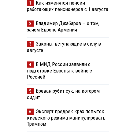
Как изменятся пенсии
1
работающих пенсионеров с 1 августа
Владимир Джабаров — о том,
2
зачем Европе Армения
Законы, вступающие в силу в
3
августе
В МИД России заявили о
4
подготовке Европы к войне с
Россией
Ереван рубит сук, на котором
5
сидит
Эксперт предрек крах попыток
6
киевского режима манипулировать
Трампом
н