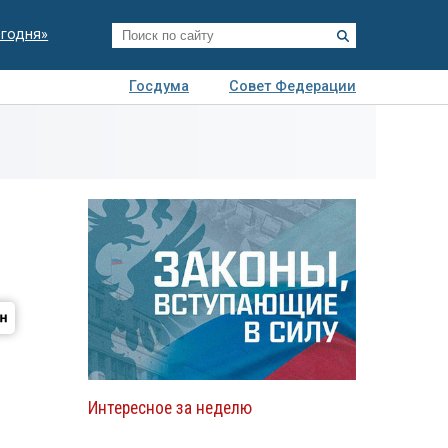
егодня»
Госдума
Совет Федерации
я
Авто
Недвижимость
Технологии
иза
Интересное за неделю