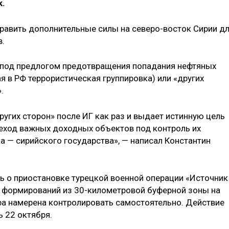
k.
править дополнительные силы на северо-восток Сирии д
в.
о под предлогом предотвращения попадания нефтяных
 в РФ террористическая группировка) или «других
.
угих сторон» после ИГ как раз и выдает истинную цель
еход важных доходных объектов под контроль их
а — сирийского государства», — написал Константин
ь о приостановке турецкой военной операции «Источник
х формирований из 30-километровой буферной зоны на
ара намерена контролировать самостоятельно. Действие
 22 октября.