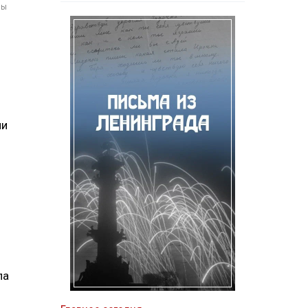
мы
ли
ла