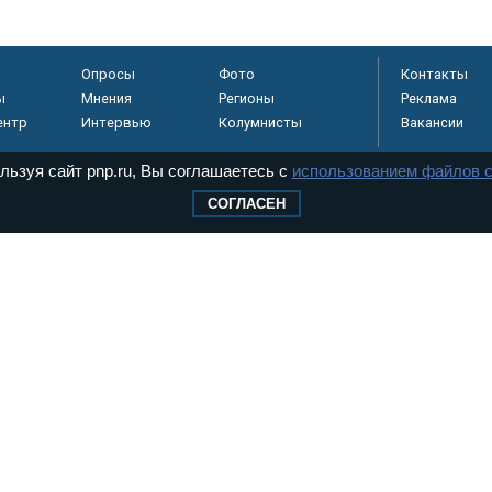
Опросы
Фото
Контакты
ы
Мнения
Регионы
Реклама
ентр
Интервью
Колумнисты
Вакансии
льзуя сайт pnp.ru, Вы соглашаетесь с
использованием файлов c
СОГЛАСЕН
регистрировано в
 технологий и
8+
.
дерального Собрания РФ. Издается с 1997 года. Учредители газеты - Государств
ктов палат Федерального Собрания. «Парламентская газета» имеет пункты печати
оверная информация о принимаемых в стране законах и деятельности депутатов и
ехнологии