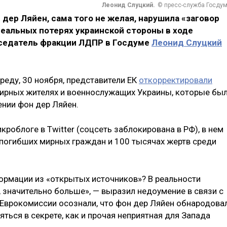
Леонид Слуцкий.
© пресс-служба Госду
 дер Ляйен, сама того не желая, нарушила «заговор
еальных потерях украинской стороны в ходе
дседатель фракции ЛДПР в Госдуме
Леонид Слуцкий
среду, 30 ноября, представители ЕК
откорректировали
ирных жителях и военнослужащих Украины, которые бы
нии фон дер Ляйен.
роблоге в Twitter (соцсеть заблокирована в РФ), в нем
х погибших мирных граждан и 100 тысячах жертв среди
ормации из «открытых источников»? В реальности
 значительно больше», — выразил недоумение в связи с
в Еврокомиссии осознали, что фон дер Ляйен обнародова
ься в секрете, как и прочая неприятная для Запада