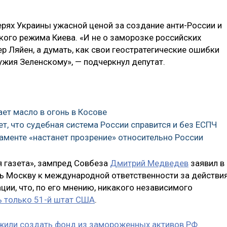
ерях Украины ужасной ценой за создание анти-России и
кого режима Киева. «И не о заморозке российских
р Ляйен, а думать, как свои геостратегические ошибки
ужия Зеленскому», — подчеркнул депутат.
ает масло в огонь в Косове
ет, что судебная система России справится и без ЕСПЧ
ламенте «настанет прозрение» относительно России
я газета», зампред Совбеза
Дмитрий Медведев
заявил в
чь Москву к международной ответственности за действи
ии, что, по его мнению, никакого независимого
ь только 51-й штат США
.
жили создать фонд из замороженных активов РФ