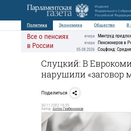
Издание
Федерального Собран
Российской Федераци
Политика
Экономика
Общество
В
Все о пенсиях
Фото
Авторы
Персоны
Мнения
Регионы
Минтруд предлож
вчера
Пенсионеров в Р
вчера
в России
Соцфонд: Средня
05.08.2026
Слуцкий: В Евроком
нарушили «заговор 
Поделиться
30.11.2022 16:55
Автор:
Антон Гребенников