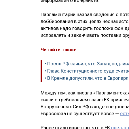
информация о конфликте.
Парламентарий назвал сведения о пот
лоббирования в этих целях неонацистс
активов надо говорить госпоже фон де
исправлять и заканчивать поставки ор
Читайте также:
• Посол РФ заявил, что Запад подлив
• Глава Конституционного суда счита
• В Кремле допустили, что в Европар
Между тем, как писала «Парламентска
связи с требованием главы ЕК привле
Вооруженных Cил РФ в ходе спецоперац
Евросоюза не существует вовсе —
ест
Ранее стало известно, что в ЕК
предло