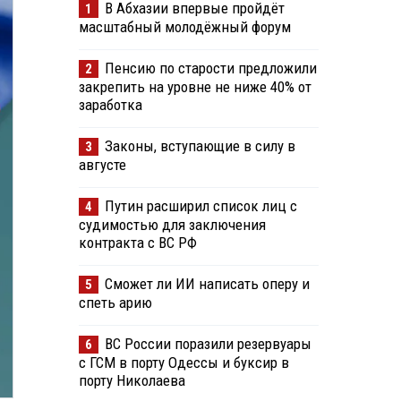
В Абхазии впервые пройдёт
1
масштабный молодёжный форум
Пенсию по старости предложили
2
закрепить на уровне не ниже 40% от
заработка
Законы, вступающие в силу в
3
августе
Путин расширил список лиц с
4
судимостью для заключения
контракта с ВС РФ
Сможет ли ИИ написать оперу и
5
спеть арию
ВС России поразили резервуары
6
с ГСМ в порту Одессы и буксир в
порту Николаева