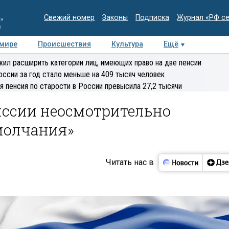
Свежий номер
Законы
Подписка
Журнал «РФ с
ия
и
 мире
Происшествия
Культура
Ещё
Медиацентр
Интервью
Колумнисты
Делова
ил расширить категории лиц, имеющих право на две пенсии
эксперт
оссии за год стало меньше на 409 тысяч человек
я пенсия по старости в России превысила 27,2 тысячи
иссии неосмотрительно
молчания»
Читать нас в