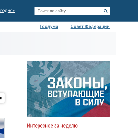
егодня»
Госдума
Совет Федерации
я
Авто
Недвижимость
Технологии
иза
Интересное за неделю