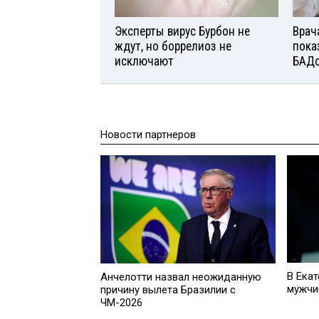
Эксперты вирус Бурбон не
Врач
ждут, но боррелиоз не
пока
исключают
БАД
Новости партнеров
В Екат
Анчелотти назвал неожиданную
мужчи
причину вылета Бразилии с
ЧМ-2026