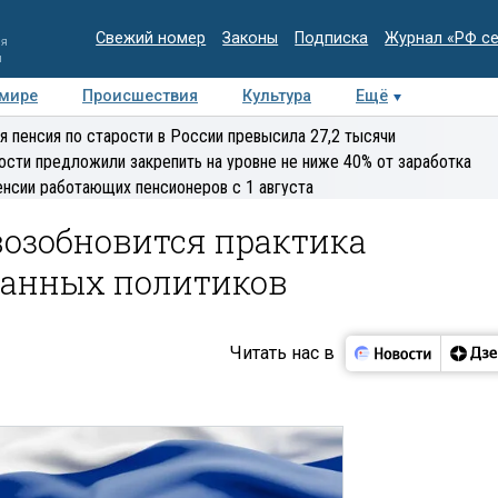
Свежий номер
Законы
Подписка
Журнал «РФ с
ия
и
 мире
Происшествия
Культура
Ещё
Медиацентр
Интервью
Колумнисты
Делова
я пенсия по старости в России превысила 27,2 тысячи
эксперт
ости предложили закрепить на уровне не ниже 40% от заработка
енсии работающих пенсионеров с 1 августа
возобновится практика
ранных политиков
Читать нас в