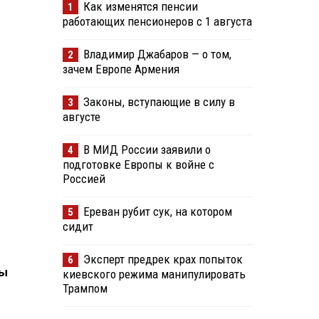
Как изменятся пенсии
1
работающих пенсионеров с 1 августа
Владимир Джабаров — о том,
2
зачем Европе Армения
Законы, вступающие в силу в
3
августе
В МИД России заявили о
4
подготовке Европы к войне с
Россией
Ереван рубит сук, на котором
5
сидит
Эксперт предрек крах попыток
6
ры
киевского режима манипулировать
Трампом