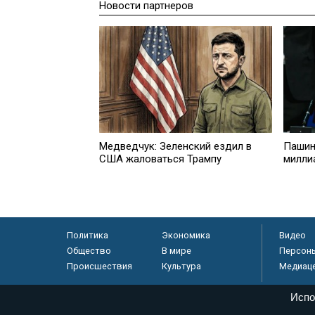
Новости партнеров
Медведчук: Зеленский ездил в
Пашин
США жаловаться Трампу
милли
Политика
Экономика
Видео
Общество
В мире
Персон
Происшествия
Культура
Медиац
Испо
© «Парламентская газета», 2026 г.