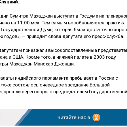
луцкий.
ндии Сумитра Махаджан выступит в Госдуме на пленарн
чено на 11:00 мск. Тем самым возобновляется практика
 Государственной Думе, которая была достаточно хоро
х годов», — приводит слова депутата его пресс-служба.
 депутатам приезжали высокопоставленные представите
ана и США. Кроме того, в нижней палате в 2003 году
итры Махаджан Манохар Джонши.
палаты индийского парламента пребывает в России с
, «уже состоялось очередное заседание Большой
и, прошли переговоры с председателем Государственно