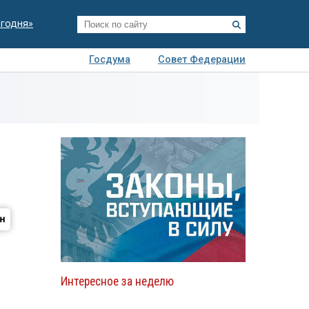
егодня»
Госдума
Совет Федерации
я
Авто
Недвижимость
Технологии
иза
Интересное за неделю