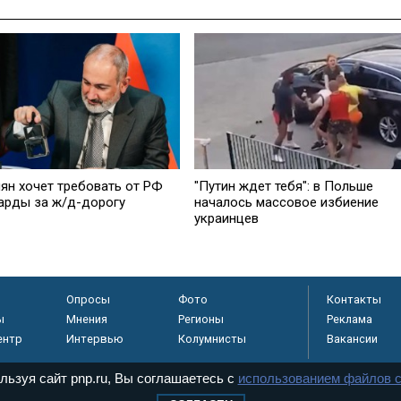
ян хочет требовать от РФ
"Путин ждет тебя": в Польше
арды за ж/д-дорогу
началось массовое избиение
украинцев
Опросы
Фото
Контакты
ы
Мнения
Регионы
Реклама
ентр
Интервью
Колумнисты
Вакансии
льзуя сайт pnp.ru, Вы соглашаетесь с
использованием файлов c