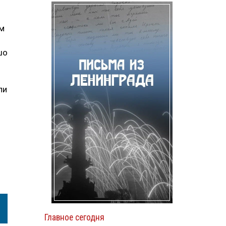
ом
шо
ли
й
Главное сегодня