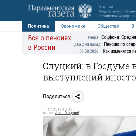
Издание
Федерального Собран
Российской Федераци
Политика
Экономика
Общество
В
Все о пенсиях
Фото
Авторы
Персоны
Мнения
Регионы
Соцфонд: Средня
вчера
Пенсию по стар
два дня назад
в России
Как изменятся п
01.08.2026
Слуцкий: в Госдуме 
выступлений иност
Поделиться
11.07.2017 13:36
Автор:
Иван Рощепий