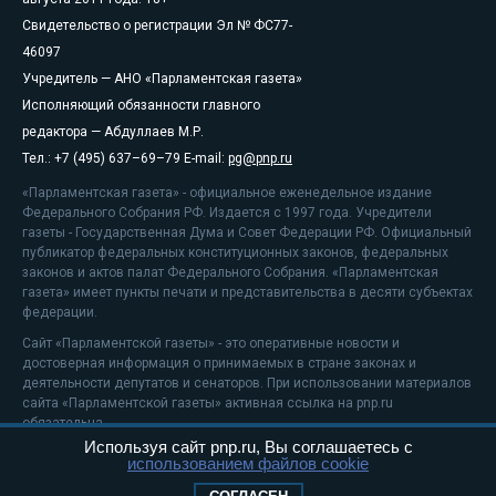
Свидетельство о регистрации Эл № ФС77-
46097
Учредитель — АНО «Парламентская газета»
Исполняющий обязанности главного
редактора — Абдуллаев М.Р.
Тел.: +7 (495) 637–69–79 E-mail:
pg@pnp.ru
«Парламентская газета» - официальное еженедельное издание
Федерального Собрания РФ. Издается с 1997 года. Учредители
газеты - Государственная Дума и Совет Федерации РФ. Официальный
публикатор федеральных конституционных законов, федеральных
законов и актов палат Федерального Собрания. «Парламентская
газета» имеет пункты печати и представительства в десяти субъектах
федерации.
Сайт «Парламентской газеты» - это оперативные новости и
достоверная информация о принимаемых в стране законах и
деятельности депутатов и сенаторов. При использовании материалов
сайта «Парламентской газеты» активная ссылка на pnp.ru
обязательна.
Используя сайт pnp.ru, Вы соглашаетесь с
На информационном ресурсе применяются
рекомендательные
использованием файлов cookie
технологии
Положение о защите персональных данных