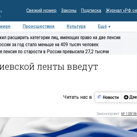
Свежий номер
Законы
Подписка
Журнал «РФ с
ия
и
 мире
Происшествия
Культура
Ещё
Медиацентр
Интервью
Колумнисты
Делова
ил расширить категории лиц, имеющих право на две пенсии
эксперт
оссии за год стало меньше на 409 тысяч человек
я пенсия по старости в России превысила 27,2 тысячи
гиевской ленты введут
Читать нас в
Законопроект:
№ 10918