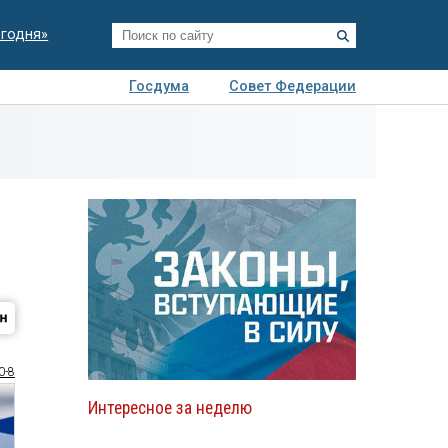
егодня»
Госдума
Совет Федерации
я
Авто
Недвижимость
Технологии
иза
0-8
Интересное за неделю