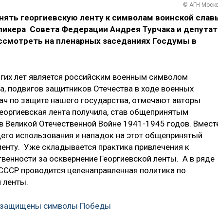
© АГН Моск
ять георгиевскую ленту к символам воинской слав
спикера Совета Федерации Андрея Турчака и депутат
ссмотреть на пленарных заседаниях Госдумы в
огих лет является российским военным символом
а, подвигов защитников Отечества в ходе военных
дач по защите нашего государства, отмечают авторы
еоргиевская лента получила, став общепринятым
 Великой Отечественной Войне 1941-1945 годов. Вмест
его использования и нападок на этот общепринятый
менту. Уже складывается практика привлечения к
венности за осквернение Георгиевской ленты. А в ряде
 СССР проводится целенаправленная политика по
 ленты.
 защищены символы Победы