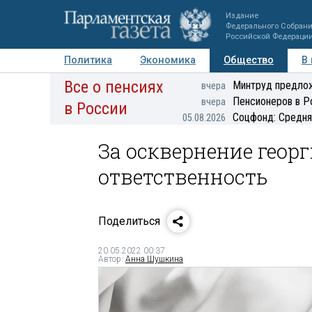
Издание
Федерального Собран
Российской Федераци
Политика
Экономика
Общество
В
Все о пенсиях
Фото
Авторы
Персоны
Мнения
Регионы
Минтруд предлож
вчера
Пенсионеров в Р
вчера
в России
Соцфонд: Средня
05.08.2026
За осквернение геор
ответственность
Поделиться
20.05.2022 00:37
Автор:
Анна Шушкина