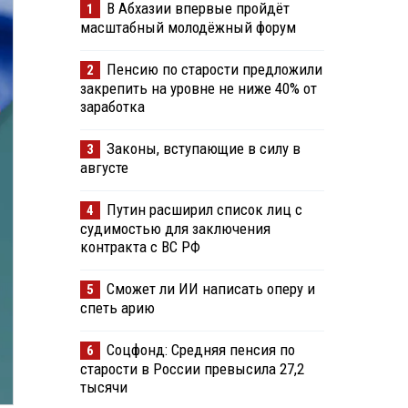
В Абхазии впервые пройдёт
1
масштабный молодёжный форум
Пенсию по старости предложили
2
закрепить на уровне не ниже 40% от
заработка
Законы, вступающие в силу в
3
августе
Путин расширил список лиц с
4
судимостью для заключения
контракта с ВС РФ
Сможет ли ИИ написать оперу и
5
спеть арию
Соцфонд: Средняя пенсия по
6
старости в России превысила 27,2
тысячи