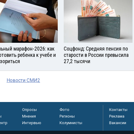
ьный марафон-2026: как
Соцфонд: Средняя пенсия по
отовить ребенка к учебе и
старости в России превысила
азориться
27,2 тысячи
Новости СМИ2
Опросы
Фото
Контакты
ы
Мнения
Регионы
Реклама
ентр
Интервью
Колумнисты
Вакансии