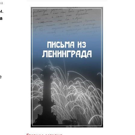
ва
ы.
а
е