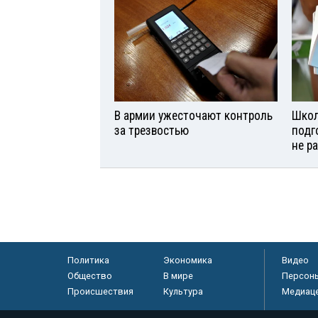
В армии ужесточают контроль
Школ
за трезвостью
подг
не р
Политика
Экономика
Видео
Общество
В мире
Персон
Происшествия
Культура
Медиац