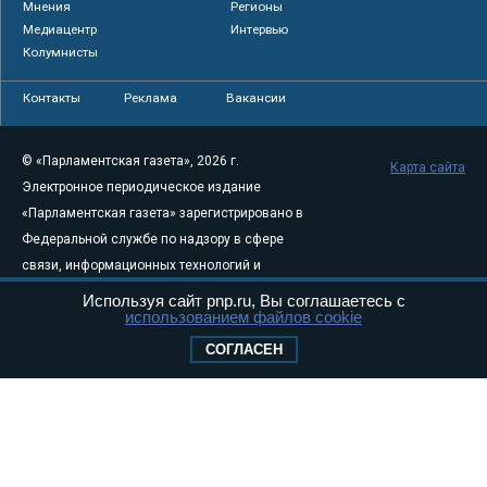
Мнения
Регионы
Медиацентр
Интервью
Колумнисты
Контакты
Реклама
Вакансии
© «Парламентская газета», 2026 г.
Карта сайта
Электронное периодическое издание
«Парламентская газета» зарегистрировано в
Федеральной службе по надзору в сфере
связи, информационных технологий и
массовых коммуникаций (Роскомнадзор) 05
Используя сайт pnp.ru, Вы соглашаетесь с
использованием файлов cookie
августа 2011 года. 18+
Свидетельство о регистрации Эл № ФС77-
СОГЛАСЕН
46097
Учредитель — АНО «Парламентская газета»
Исполняющий обязанности главного
редактора — Абдуллаев М.Р.
Тел.: +7 (495) 637–69–79 E-mail:
pg@pnp.ru