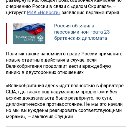
развернута настоящая провокационная кампания по
очернению России в связи с «делом Скрипаля», —
цитирует
РИА «Новости»
заявление парламентария.
Россия объявила
персонами нон-грата 23
британских дипломата
Политик также напомнил о праве России применить
новые ответные действия в случае, если
Великобритания продолжит вести враждебную
линию в двусторонних отношениях.
«Великобритания здесь идёт полностью в фарватере
США, где также под надуманным предлогом и без
всяких доказательств было развёрнуто, по сути,
дипломатическое противостояние. Не мы это начали,
но мы вынуждены реагировать соответствующими
мерами», — заключил Слуцкий.