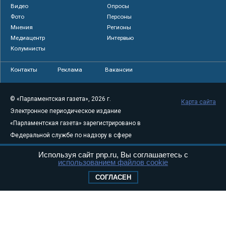
Видео
Опросы
Фото
Персоны
Мнения
Регионы
Медиацентр
Интервью
Колумнисты
Контакты
Реклама
Вакансии
© «Парламентская газета», 2026 г.
Карта сайта
Электронное периодическое издание
«Парламентская газета» зарегистрировано в
Федеральной службе по надзору в сфере
связи, информационных технологий и
Используя сайт pnp.ru, Вы соглашаетесь с
массовых коммуникаций (Роскомнадзор) 05
использованием файлов cookie
августа 2011 года. 18+
СОГЛАСЕН
Свидетельство о регистрации Эл № ФС77-
46097
Учредитель — АНО «Парламентская газета»
Исполняющий обязанности главного