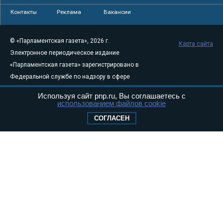
Контакты
Реклама
Вакансии
© «Парламентская газета», 2026 г.
Карта сайта
Электронное периодическое издание
«Парламентская газета» зарегистрировано в
Федеральной службе по надзору в сфере
связи, информационных технологий и
Используя сайт pnp.ru, Вы соглашаетесь с
массовых коммуникаций (Роскомнадзор) 05
использованием файлов cookie
августа 2011 года. 18+
СОГЛАСЕН
Свидетельство о регистрации Эл № ФС77-
46097
Учредитель — АНО «Парламентская газета»
Исполняющий обязанности главного
редактора — Абдуллаев М.Р.
Тел.: +7 (495) 637–69–79 E-mail:
pg@pnp.ru
«Парламентская газета» - официальное еженедельное издание
Федерального Собрания РФ. Издается с 1997 года. Учредители
газеты - Государственная Дума и Совет Федерации РФ. Официальный