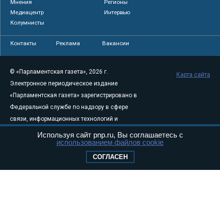
Мнения
Регионы
Медиацентр
Интервью
Колумнисты
Контакты
Реклама
Вакансии
© «Парламентская газета», 2026 г.
Карта сайта
Электронное периодическое издание
«Парламентская газета» зарегистрировано в
Федеральной службе по надзору в сфере
связи, информационных технологий и
массовых коммуникаций (Роскомнадзор) 05
Используя сайт pnp.ru, Вы соглашаетесь с
использованием файлов cookie
августа 2011 года. 18+
Свидетельство о регистрации Эл № ФС77-
СОГЛАСЕН
46097
Учредитель — АНО «Парламентская газета»
Исполняющий обязанности главного
редактора — Абдуллаев М.Р.
Тел.: +7 (495) 637–69–79 E-mail:
pg@pnp.ru