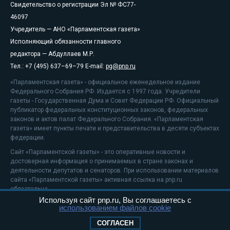
Свидетельство о регистрации Эл № ФС77-
46097
Учредитель — АНО «Парламентская газета»
Исполняющий обязанности главного
редактора — Абдуллаев М.Р.
Тел.: +7 (495) 637–69–79 E-mail:
pg@pnp.ru
«Парламентская газета» - официальное еженедельное издание
Федерального Собрания РФ. Издается с 1997 года. Учредители
газеты - Государственная Дума и Совет Федерации РФ. Официальный
публикатор федеральных конституционных законов, федеральных
законов и актов палат Федерального Собрания. «Парламентская
газета» имеет пункты печати и представительства в десяти субъектах
федерации.
Сайт «Парламентской газеты» - это оперативные новости и
достоверная информация о принимаемых в стране законах и
деятельности депутатов и сенаторов. При использовании материалов
сайта «Парламентской газеты» активная ссылка на pnp.ru
обязательна.
Используя сайт pnp.ru, Вы соглашаетесь с
На информационном ресурсе применяются
рекомендательные
использованием файлов cookie
технологии
Положение о защите персональных данных
СОГЛАСЕН