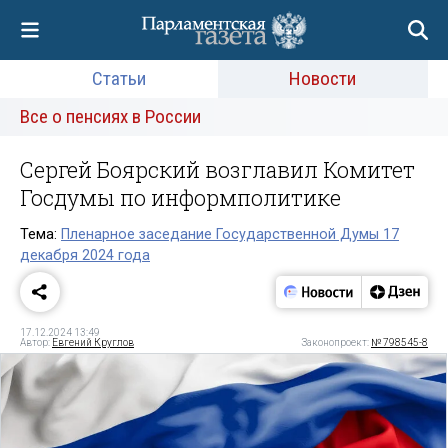
Статьи
Новости
Все о пенсиях в России
Сергей Боярский возглавил Комитет
Госдумы по информполитике
Тема:
Пленарное заседание Государственной Думы 17
декабря 2024 года
17.12.2024 13:49
Автор:
Евгений Круглов
Законопроект:
№ 798545-8