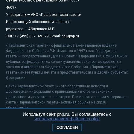
Свидетельство о регистрации Эл № ФС77-
46097
Учредитель — АНО «Парламентская газета»
Исполняющий обязанности главного
редактора — Абдуллаев М.Р.
Тел.: +7 (495) 637–69–79 E-mail:
pg@pnp.ru
«Парламентская газета» - официальное еженедельное издание
Федерального Собрания РФ. Издается с 1997 года. Учредители
газеты - Государственная Дума и Совет Федерации РФ. Официальный
публикатор федеральных конституционных законов, федеральных
законов и актов палат Федерального Собрания. «Парламентская
газета» имеет пункты печати и представительства в десяти субъектах
федерации.
Сайт «Парламентской газеты» - это оперативные новости и
достоверная информация о принимаемых в стране законах и
деятельности депутатов и сенаторов. При использовании материалов
сайта «Парламентской газеты» активная ссылка на pnp.ru
обязательна.
Используя сайт pnp.ru, Вы соглашаетесь с
На информационном ресурсе применяются
рекомендательные
использованием файлов cookie
технологии
Положение о защите персональных данных
СОГЛАСЕН