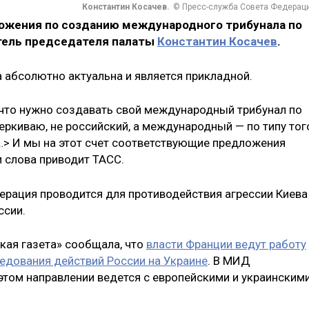
Константин Косачев.
© Пресс-служба Совета Федерац
ожения по созданию международного трибунала по
тель председателя палаты
Константин Косачев
.
ма абсолютно актуальна и является прикладной.
 что нужно создавать свой международный трибунал по
черкиваю, не российский, а международный — по типу тог
<…> И мы на этот счет соответствующие предложения
и слова приводит ТАСС.
ерация проводится для противодействия агрессии Киева
ссии.
кая газета» сообщала, что
власти Франции ведут работу
едования действий России на Украине
. В МИД
 этом направлении ведется с европейскими и украинским