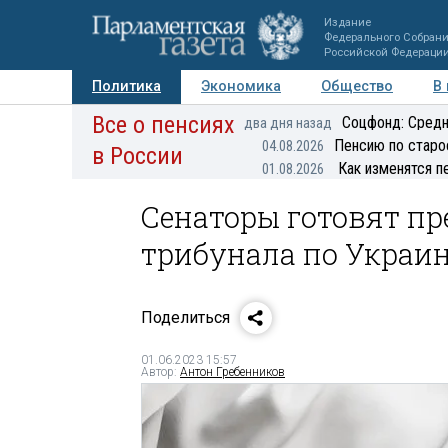
Издание
Федерального Собран
Российской Федераци
Политика
Экономика
Общество
В
Все о пенсиях
Фото
Авторы
Персоны
Мнения
Регионы
Соцфонд: Средн
два дня назад
Пенсию по старо
04.08.2026
в России
Как изменятся п
01.08.2026
Сенаторы готовят п
трибунала по Украи
Поделиться
01.06.2023 15:57
Автор:
Антон Гребенников