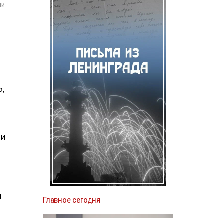
ии
о,
 и
и
Главное сегодня