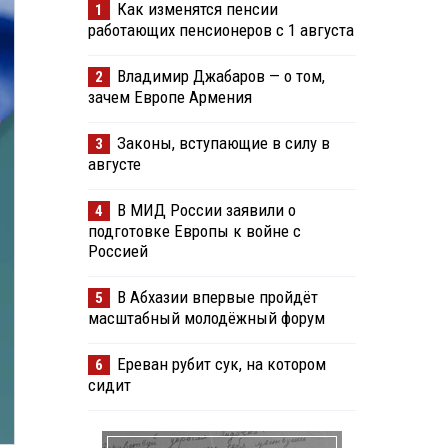
Как изменятся пенсии
1
работающих пенсионеров с 1 августа
Владимир Джабаров — о том,
2
зачем Европе Армения
Законы, вступающие в силу в
3
августе
В МИД России заявили о
4
подготовке Европы к войне с
Россией
В Абхазии впервые пройдёт
5
масштабный молодёжный форум
Ереван рубит сук, на котором
6
сидит