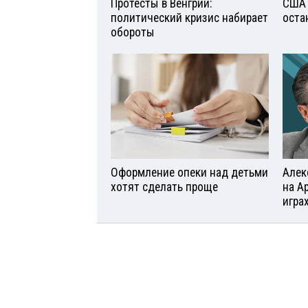
Протесты в Венгрии:
США 
политический кризис набирает
оста
обороты
Оформление опеки над детьми
Алек
хотят сделать проще
на А
игра