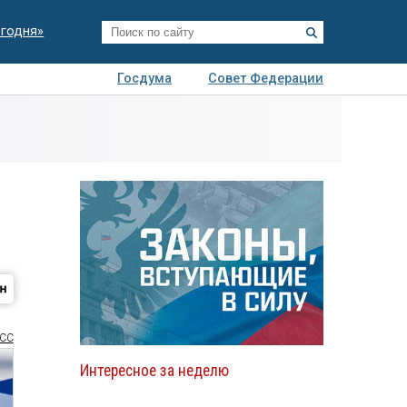
егодня»
Госдума
Совет Федерации
я
Авто
Недвижимость
Технологии
иза
СС
Интересное за неделю