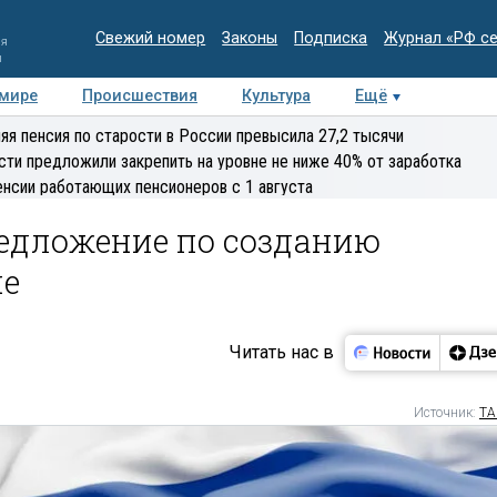
Свежий номер
Законы
Подписка
Журнал «РФ с
ия
и
 мире
Происшествия
Культура
Ещё
Медиацентр
Интервью
Колумнисты
Делова
яя пенсия по старости в России превысила 27,2 тысячи
эксперт
сти предложили закрепить на уровне не ниже 40% от заработка
енсии работающих пенсионеров с 1 августа
редложение по созданию
не
Читать нас в
Источник:
ТА