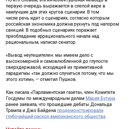
первую очередь выражается в слепой вере в
наилучшие для этих кругов сценарии. В том
числе речь идет о сценариях, согласно которым
российская экономика должна рухнуть под напором
санкций. В подобных сценариях поражает
преобладание иррационального начала над
рациональным, написал сенатор.
«Вывод неутешителен: мы имеем дело с
высокомерной и самовлюбленной до глупости
сверхдержавой, исходящей из примитивной
парадигмы «так должно случиться потому, что мы
этого хотим», — отметил Пушков.
Как писала «Парламентская газета», член Комитета
Госдумы по международным делам
Мария Бутина
ранее заявила, что прошедшие дебаты Дональда
Трампа и Джо Байдена
продемонстрировали
глубочайший раскол американского общества
.