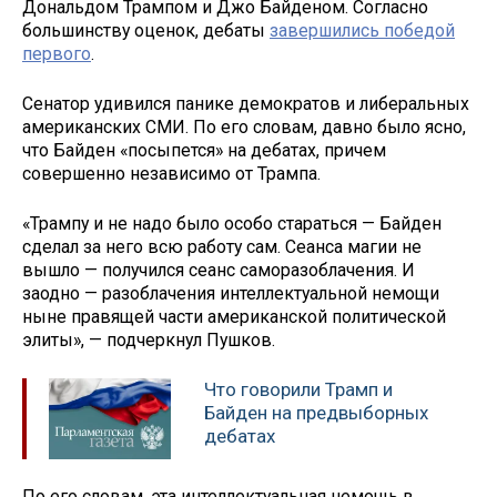
Дональдом Трампом и Джо Байденом. Согласно
большинству оценок, дебаты
завершились победой
первого
.
Сенатор удивился панике демократов и либеральных
американских СМИ. По его словам, давно было ясно,
что Байден «посыпется» на дебатах, причем
совершенно независимо от Трампа.
«Трампу и не надо было особо стараться — Байден
сделал за него всю работу сам. Сеанса магии не
вышло — получился сеанс саморазоблачения. И
заодно — разоблачения интеллектуальной немощи
ныне правящей части американской политической
элиты», — подчеркнул Пушков.
Что говорили Трамп и
Байден на предвыборных
дебатах
По его словам, эта интеллектуальная немощь в