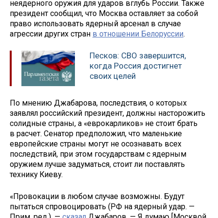
неядерного оружия для ударов вглубь России. Также
президент сообщил, что Москва оставляет за собой
право использовать ядерный арсенал в случае
агрессии других стран
в отношении Белоруссии
.
Песков: СВО завершится,
когда Россия достигнет
своих целей
По мнению Джабарова, последствия, о которых
заявлял российский президент, должны насторожить
солидные страны, а «еврокарликов» не стоит брать
в расчет. Сенатор предположил, что маленькие
европейские страны могут не осознавать всех
последствий, при этом государствам с ядерным
оружием лучше задуматься, стоит ли поставлять
технику Киеву.
«Провокации в любом случае возможны. Будут
пытаться спровоцировать (РФ на ядерный удар. —
Прим. ред.), —
сказал
Джабаров. — Я думаю [Москвой.