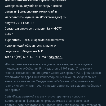
«Парламентская газета» зарегистрировано в
Федеральной службе по надзору в сфере
связи, информационных технологий и
массовых коммуникаций (Роскомнадзор) 05
августа 2011 года. 18+
Свидетельство о регистрации Эл № ФС77-
46097
Учредитель — АНО «Парламентская газета»
Исполняющий обязанности главного
редактора — Абдуллаев М.Р.
Тел.: +7 (495) 637–69–79 E-mail:
pg@pnp.ru
«Парламентская газета» - официальное еженедельное издание
Федерального Собрания РФ. Издается с 1997 года. Учредители
газеты - Государственная Дума и Совет Федерации РФ. Официальный
публикатор федеральных конституционных законов, федеральных
законов и актов палат Федерального Собрания. «Парламентская
газета» имеет пункты печати и представительства в десяти субъектах
федерации.
Сайт «Парламентской газеты» - это оперативные новости и
достоверная информация о принимаемых в стране законах и
деятельности депутатов и сенаторов. При использовании материалов