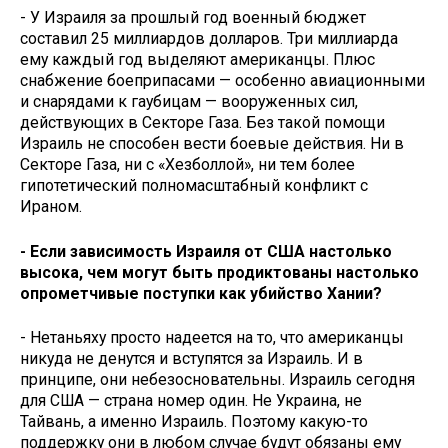
- У Израиля за прошлый год военный бюджет
составил 25 миллиардов долларов. Три миллиарда
ему каждый год выделяют американцы. Плюс
снабжение боеприпасами — особенно авиационными
и снарядами к гаубицам — вооруженных сил,
действующих в Секторе Газа. Без такой помощи
Израиль не способен вести боевые действия. Ни в
Секторе Газа, ни с «Хезболлой», ни тем более
гипотетический полномасштабный конфликт с
Ираном.
- Если зависимость Израиля от США настолько
высока, чем могут быть продиктованы настолько
опрометчивые поступки как убийство Хании?
- Нетаньяху просто надеется на то, что американцы
никуда не денутся и вступятся за Израиль. И в
принципе, они небезосновательны. Израиль сегодня
для США — страна номер один. Не Украина, не
Тайвань, а именно Израиль. Поэтому какую-то
поддержку они в любом случае будут обязаны ему