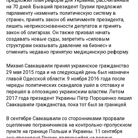
предложил план реформ для Украины, рассчитанный
на 70 дней. Бывший президент Грузии предложил
парламенту «изменить политическую систему в
стране», принять закон об импичменте президента,
лишить неприкосновенности депутатов и принять
закон об олигархах. Он также призвал начать
создавать новые суды, запретить «силовым
структурам оказывать давление на бизнес» и
отменить недавно принятую медицинскую реформу.
Михаил Саакашвили принял украинское гражданство
29 мая 2015 года и на следующий день был назначен
главой Одесской области. 9 ноября 2016 года после
череды политических скандалов ушёл в отставку и
перешёл в оппозицию украинским властям. Летом
2017 года президент Украины Пётр Порошенко лишил
Саакашвили гражданства, пока тот был за границей.
В сентябре Саакашвили со сторонниками прорвали
оцепление пограничников на контрольно-пропускном
пункте на границе Польши и Украины. 11 сентября
экс-президент Грузии, являющийся на родине