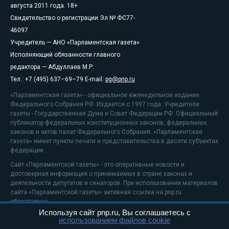
августа 2011 года. 18+
Свидетельство о регистрации Эл № ФС77-
46097
Учредитель — АНО «Парламентская газета»
Исполняющий обязанности главного
редактора — Абдуллаев М.Р.
Тел.: +7 (495) 637–69–79 E-mail:
pg@pnp.ru
«Парламентская газета» - официальное еженедельное издание
Федерального Собрания РФ. Издается с 1997 года. Учредители
газеты - Государственная Дума и Совет Федерации РФ. Официальный
публикатор федеральных конституционных законов, федеральных
законов и актов палат Федерального Собрания. «Парламентская
газета» имеет пункты печати и представительства в десяти субъектах
федерации.
Сайт «Парламентской газеты» - это оперативные новости и
достоверная информация о принимаемых в стране законах и
деятельности депутатов и сенаторов. При использовании материалов
сайта «Парламентской газеты» активная ссылка на pnp.ru
обязательна.
Используя сайт pnp.ru, Вы соглашаетесь с
На информационном ресурсе применяются
рекомендательные
использованием файлов cookie
технологии