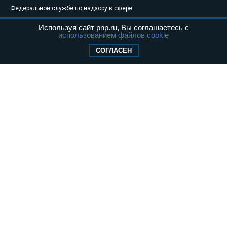
Федеральной службе по надзору в сфере
связи, информационных технологий и
Используя сайт pnp.ru, Вы соглашаетесь с
массовых коммуникаций (Роскомнадзор) 05
использованием файлов cookie
августа 2011 года. 18+
СОГЛАСЕН
Свидетельство о регистрации Эл № ФС77-
46097
Учредитель — АНО «Парламентская газета»
Исполняющий обязанности главного
редактора — Абдуллаев М.Р.
Тел.: +7 (495) 637–69–79 E-mail:
pg@pnp.ru
«Парламентская газета» - официальное еженедельное издание
Федерального Собрания РФ. Издается с 1997 года. Учредители
газеты - Государственная Дума и Совет Федерации РФ. Официальный
публикатор федеральных конституционных законов, федеральных
законов и актов палат Федерального Собрания. «Парламентская
газета» имеет пункты печати и представительства в десяти субъектах
федерации.
Сайт «Парламентской газеты» - это оперативные новости и
достоверная информация о принимаемых в стране законах и
деятельности депутатов и сенаторов. При использовании материалов