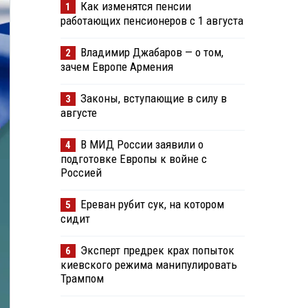
Как изменятся пенсии
1
работающих пенсионеров с 1 августа
Владимир Джабаров — о том,
2
зачем Европе Армения
Законы, вступающие в силу в
3
августе
В МИД России заявили о
4
подготовке Европы к войне с
Россией
Ереван рубит сук, на котором
5
сидит
Эксперт предрек крах попыток
6
киевского режима манипулировать
Трампом