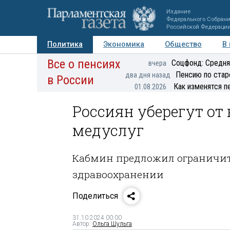
Издание
Федерального Собран
Российской Федераци
Политика
Экономика
Общество
В
Все о пенсиях
Фото
Авторы
Персоны
Мнения
Регионы
Соцфонд: Средня
вчера
Пенсию по стар
два дня назад
в России
Как изменятся п
01.08.2026
Россиян уберегут о
медуслуг
Кабмин предложил ограничит
здравоохранении
Поделиться
31.10.2024 00:00
Автор:
Ольга Шульга