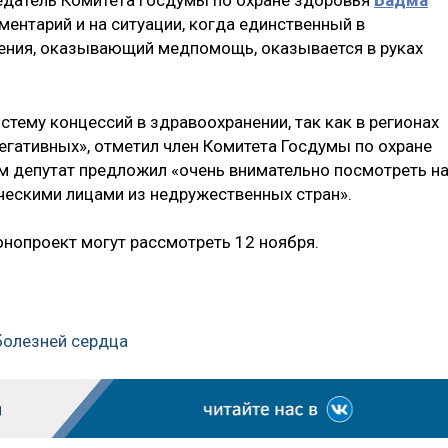
седатель Комитета Госдумы по охране здоровья
Бадма
ментарий и на ситуации, когда единственный в
ения, оказывающий медпомощь, оказывается в руках
ему концессий в здравоохранении, так как в регионах
егативных», отметил член Комитета Госдумы по охране
м депутат предложил «очень внимательно посмотреть н
ескими лицами из недружественных стран».
нопроект могут рассмотреть 12 ноября.
болезней сердца