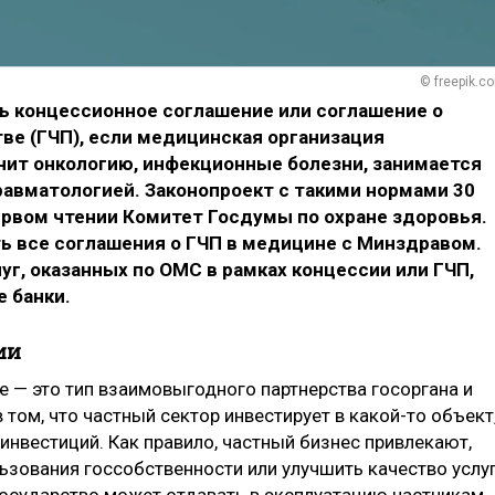
© freepik.c
ть концессионное соглашение или соглашение о
ве (ГЧП), если медицинская организация
чит онкологию, инфекционные болезни, занимается
равматологией. Законопроект с такими нормами 30
ервом чтении Комитет Госдумы по охране здоровья.
 все соглашения о ГЧП в медицине с Минздравом.
уг, оказанных по ОМС в рамках концессии или ГЧП,
 банки.
ии
 — это тип взаимовыгодного партнерства госоргана и
 том, что частный сектор инвестирует в какой-то объект
 инвестиций. Как правило, частный бизнес привлекают,
зования госсобственности или улучшить качество услуг
осударство может отдавать в эксплуатацию частникам