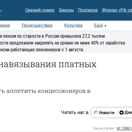
Свежий номер
Законы
Подписка
Журнал «РФ с
ия
и
 мире
Происшествия
Культура
Ещё
Медиацентр
Интервью
Колумнисты
Делова
я пенсия по старости в России превысила 27,2 тысячи
эксперт
ости предложили закрепить на уровне не ниже 40% от заработка
енсии работающих пенсионеров с 1 августа
т навязывания платных
ь аппетиты концессионеров в
Читать нас в
Законопроект:
№ 70987