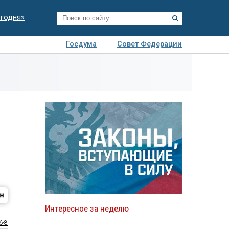
егодня»
Госдума
Совет Федерации
я
Авто
Недвижимость
Технологии
иза
Интересное за неделю
6-8