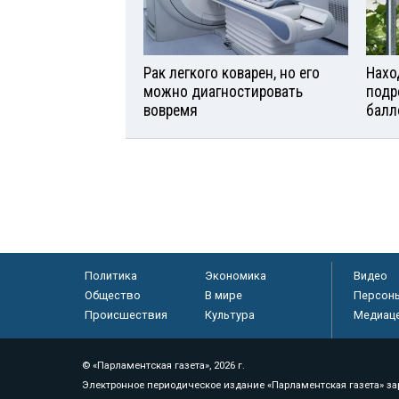
Рак легкого коварен, но его
Нахо
можно диагностировать
подр
вовремя
балл
Политика
Экономика
Видео
Общество
В мире
Персон
Происшествия
Культура
Медиац
© «Парламентская газета», 2026 г.
Электронное периодическое издание «Парламентская газета» за