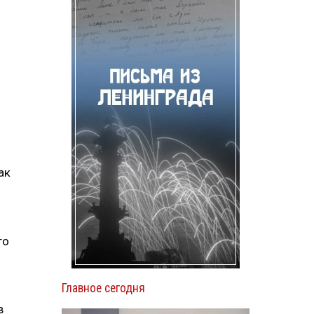
ак
го
Главное сегодня
в