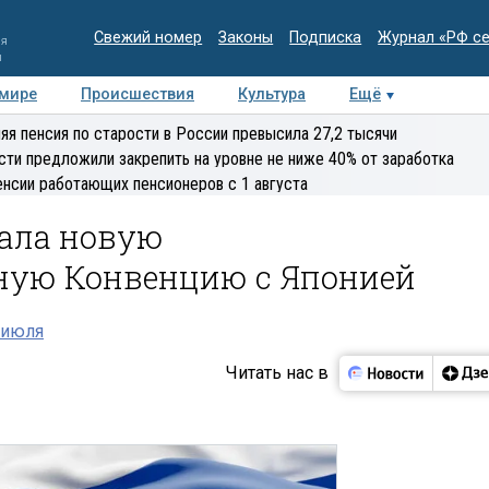
Свежий номер
Законы
Подписка
Журнал «РФ с
ия
и
 мире
Происшествия
Культура
Ещё
Медиацентр
Интервью
Колумнисты
Делова
яя пенсия по старости в России превысила 27,2 тысячи
эксперт
сти предложили закрепить на уровне не ниже 40% от заработка
енсии работающих пенсионеров с 1 августа
ала новую
ную Конвенцию с Японией
 июля
Читать нас в