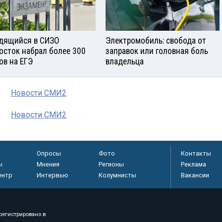
дящийся в СИЗО
Электромобиль: свобода от
осток набрал более 300
заправок или головная боль
ов на ЕГЭ
владельца
Новости СМИ2
Новости СМИ2
Опросы
Фото
Контакты
ы
Мнения
Регионы
Реклама
ентр
Интервью
Колумнисты
Вакансии
регистрировано в