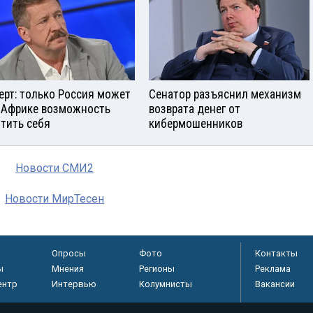
ерт: только Россия может
Сенатор разъяснил механизм
 Африке возможность
возврата денег от
тить себя
кибермошенников
Новости СМИ2
Новости МирТесен
Опросы
Фото
Контакты
ы
Мнения
Регионы
Реклама
ентр
Интервью
Колумнисты
Вакансии