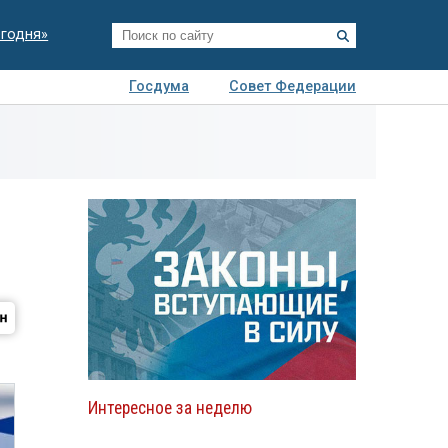
егодня»
Госдума
Совет Федерации
я
Авто
Недвижимость
Технологии
иза
Интересное за неделю