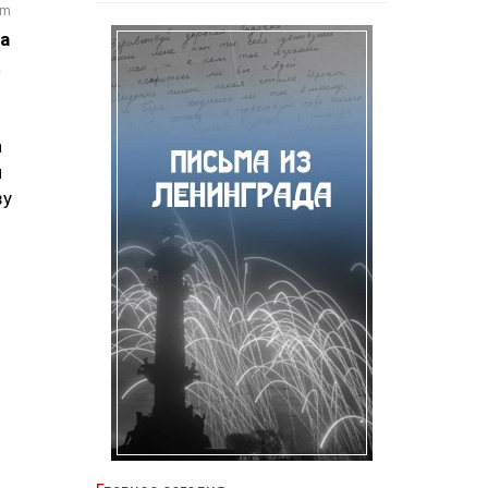
om
а
а
й
зу