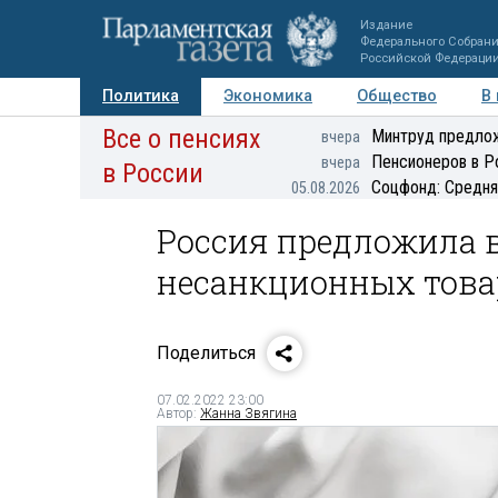
Издание
Федерального Собран
Российской Федераци
Политика
Экономика
Общество
В
Все о пенсиях
Фото
Авторы
Персоны
Мнения
Регионы
Минтруд предлож
вчера
Пенсионеров в Р
вчера
в России
Соцфонд: Средня
05.08.2026
Россия предложила в
несанкционных това
Поделиться
07.02.2022 23:00
Автор:
Жанна Звягина