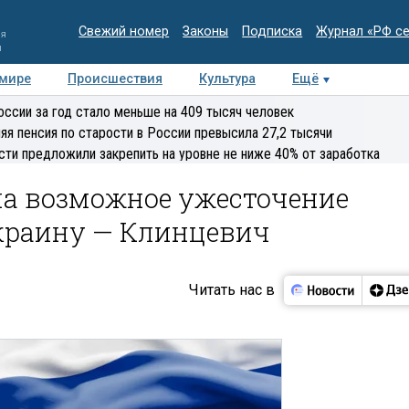
Свежий номер
Законы
Подписка
Журнал «РФ с
ия
и
 мире
Происшествия
Культура
Ещё
Медиацентр
Интервью
Колумнисты
Делова
оссии за год стало меньше на 409 тысяч человек
эксперт
яя пенсия по старости в России превысила 27,2 тысячи
сти предложили закрепить на уровне не ниже 40% от заработка
на возможное ужесточение
Украину — Клинцевич
Читать нас в