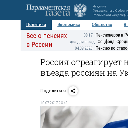
Издание
Федерального Собран
Российской Федераци
Политика
Экономика
Общество
В
Все о пенсиях
Фото
Авторы
Персоны
Мнения
Регионы
Пенсионеров в Р
08:17
Соцфонд: Средн
два дня назад
в России
Пенсию по старо
04.08.2026
Россия отреагирует 
въезда россиян на 
Поделиться
10.07.2017 20:42