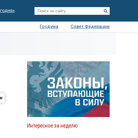
егодня»
Госдума
Совет Федерации
я
Авто
Недвижимость
Технологии
иза
Интересное за неделю