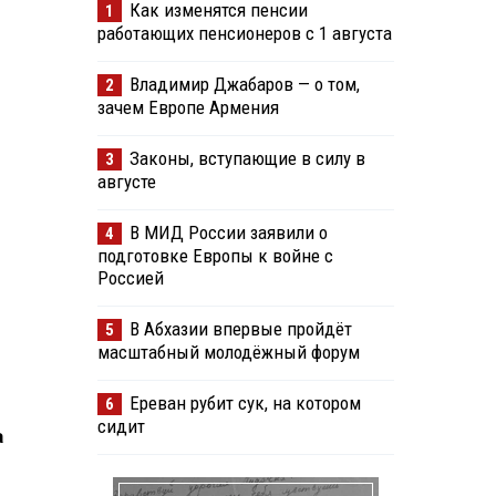
Как изменятся пенсии
1
работающих пенсионеров с 1 августа
Владимир Джабаров — о том,
2
зачем Европе Армения
Законы, вступающие в силу в
3
августе
В МИД России заявили о
4
подготовке Европы к войне с
Россией
В Абхазии впервые пройдёт
5
масштабный молодёжный форум
Ереван рубит сук, на котором
6
сидит
а