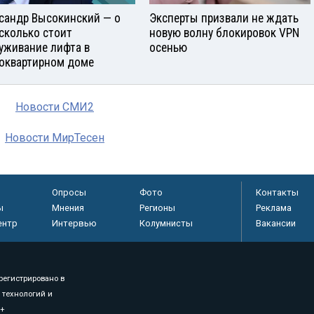
сандр Высокинский — о
Эксперты призвали не ждать
 сколько стоит
новую волну блокировок VPN
уживание лифта в
осенью
оквартирном доме
Новости СМИ2
Новости МирТесен
Опросы
Фото
Контакты
ы
Мнения
Регионы
Реклама
ентр
Интервью
Колумнисты
Вакансии
регистрировано в
 технологий и
8+