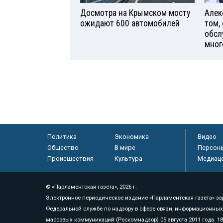
Досмотра на Крымском мосту
Алек
ожидают 600 автомобилей
том,
обсл
мног
Политика
Экономика
Видео
Общество
В мире
Персон
Происшествия
Культура
Медиац
© «Парламентская газета», 2026 г.
Электронное периодическое издание «Парламентская газета» за
Федеральной службе по надзору в сфере связи, информационных
массовых коммуникаций (Роскомнадзор) 05 августа 2011 года. 1