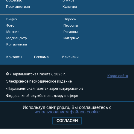
Общество
В мире
Происшествия
Культура
Видео
Опросы
Фото
Персоны
Мнения
Регионы
Медиацентр
Интервью
Колумнисты
Контакты
Реклама
Вакансии
© «Парламентская газета», 2026 г.
Карта сайта
Электронное периодическое издание
«Парламентская газета» зарегистрировано в
Федеральной службе по надзору в сфере
связи, информационных технологий и
Используя сайт pnp.ru, Вы соглашаетесь с
массовых коммуникаций (Роскомнадзор) 05
использованием файлов cookie
августа 2011 года. 18+
СОГЛАСЕН
Свидетельство о регистрации Эл № ФС77-
46097