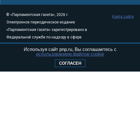
© «Парламентская газета», 2026 г.
Карта сайта
Электронное периодическое издание
«Парламентская газета» зарегистрировано в
Федеральной службе по надзору в сфере
связи, информационных технологий и
Используя сайт pnp.ru, Вы соглашаетесь с
массовых коммуникаций (Роскомнадзор) 05
использованием файлов cookie
августа 2011 года. 18+
СОГЛАСЕН
Свидетельство о регистрации Эл № ФС77-
46097
Учредитель — АНО «Парламентская газета»
Исполняющий обязанности главного
редактора — Абдуллаев М.Р.
Тел.: +7 (495) 637–69–79 E-mail:
pg@pnp.ru
«Парламентская газета» - официальное еженедельное издание
Федерального Собрания РФ. Издается с 1997 года. Учредители
газеты - Государственная Дума и Совет Федерации РФ. Официальный
публикатор федеральных конституционных законов, федеральных
законов и актов палат Федерального Собрания. «Парламентская