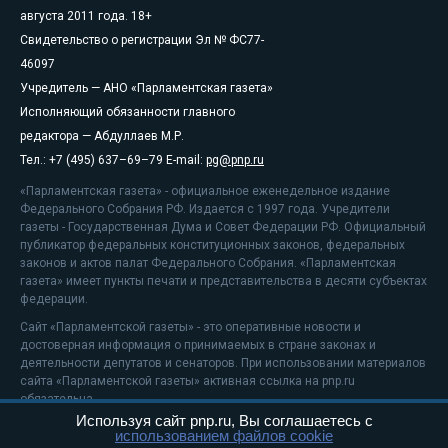
августа 2011 года. 18+
Свидетельство о регистрации Эл № ФС77-
46097
Учредитель — АНО «Парламентская газета»
Исполняющий обязанности главного
редактора — Абдуллаев М.Р.
Тел.: +7 (495) 637–69–79 E-mail:
pg@pnp.ru
«Парламентская газета» - официальное еженедельное издание
Федерального Собрания РФ. Издается с 1997 года. Учредители
газеты - Государственная Дума и Совет Федерации РФ. Официальный
публикатор федеральных конституционных законов, федеральных
законов и актов палат Федерального Собрания. «Парламентская
газета» имеет пункты печати и представительства в десяти субъектах
федерации.
Сайт «Парламентской газеты» - это оперативные новости и
достоверная информация о принимаемых в стране законах и
деятельности депутатов и сенаторов. При использовании материалов
сайта «Парламентской газеты» активная ссылка на pnp.ru
обязательна.
Используя сайт pnp.ru, Вы соглашаетесь с
На информационном ресурсе применяются
рекомендательные
использованием файлов cookie
технологии