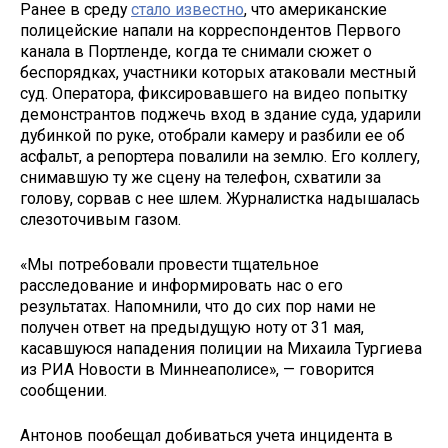
Ранее в среду
стало известно
, что американские
полицейские напали на корреспондентов Первого
канала в Портленде, когда те снимали сюжет о
беспорядках, участники которых атаковали местный
суд. Оператора, фиксировавшего на видео попытку
демонстрантов поджечь вход в здание суда, ударили
дубинкой по руке, отобрали камеру и разбили ее об
асфальт, а репортера повалили на землю. Его коллегу,
снимавшую ту же сцену на телефон, схватили за
голову, сорвав с нее шлем. Журналистка надышалась
слезоточивым газом.
«Мы потребовали провести тщательное
расследование и информировать нас о его
результатах. Напомнили, что до сих пор нами не
получен ответ на предыдущую ноту от 31 мая,
касавшуюся нападения полиции на Михаила Тургиева
из РИА Новости в Миннеаполисе», — говорится
сообщении.
Антонов пообещал добиваться учета инцидента в