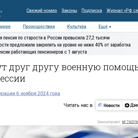
Свежий номер
Законы
Подписка
Журнал «РФ с
ия
и
 мире
Происшествия
Культура
Ещё
Медиацентр
Интервью
Колумнисты
Делова
я пенсия по старости в России превысила 27,2 тысячи
эксперт
ости предложили закрепить на уровне не ниже 40% от заработка
енсии работающих пенсионеров с 1 августа
ут друг другу военную помощ
рессии
рации 6 ноября 2024 года
Читать нас в
Законопроект:
№ 74019