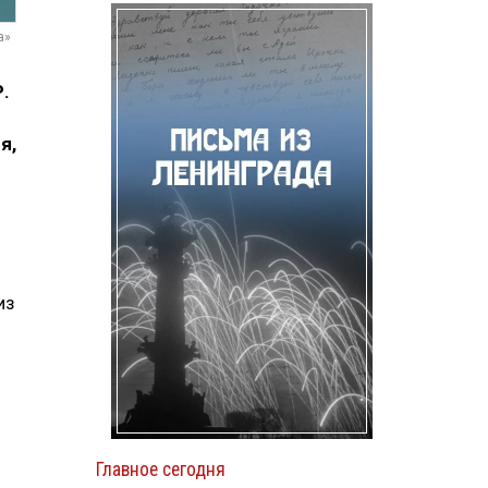
а»
.
я,
из
Главное сегодня