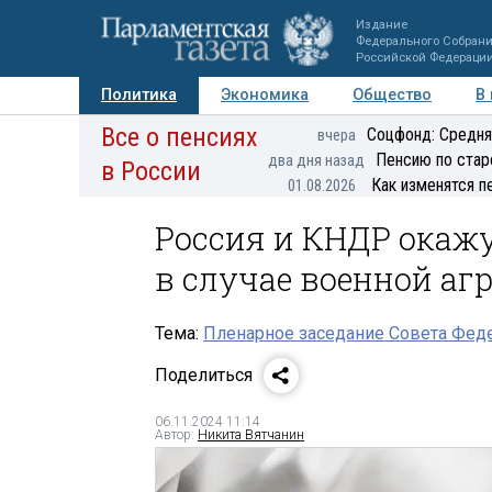
Издание
Федерального Собран
Российской Федераци
Политика
Экономика
Общество
В
Все о пенсиях
Фото
Авторы
Персоны
Мнения
Регионы
Соцфонд: Средня
вчера
Пенсию по стар
два дня назад
в России
Как изменятся п
01.08.2026
Россия и КНДР окаж
в случае военной аг
Тема:
Пленарное заседание Совета Феде
Поделиться
06.11.2024 11:14
Автор:
Никита Вятчанин