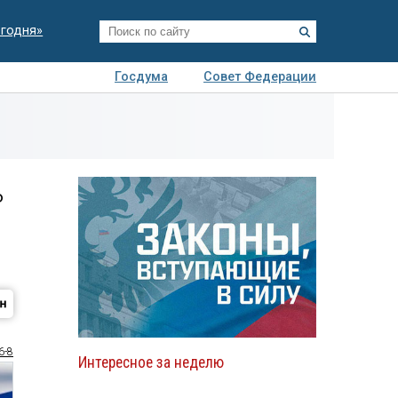
егодня»
Госдума
Совет Федерации
я
Авто
Недвижимость
Технологии
иза
ь
6-8
Интересное за неделю