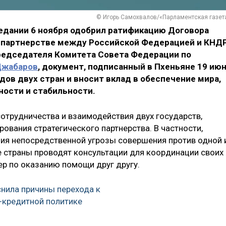
© Игорь Самохвалов/«Парламентская газет
едании 6 ноября одобрил ратификацию Договора
партнерстве между Российской Федерацией и КНДР
редседателя Комитета Совета Федерации по
Джабаров
, документ, подписанный в Пхеньяне 19 июн
ов двух стран и вносит вклад в обеспечение мира,
ности и стабильности.
трудничества и взаимодействия двух государств,
ования стратегического партнерства. В частности,
ения непосредственной угрозы совершения против одной 
е страны проводят консультации для координации своих
ер по оказанию помощи друг другу.
нила причины перехода к
-кредитной политике