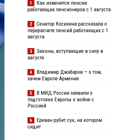
Как изменятся пенсии
1
работающих пенсионеров с 1 августа
Сенатор Косихина рассказала о
2
перерасчете пенсий работающих с 1
августа
Законы, вступающие в силу в
3
августе
Владимир Джабаров — о том,
4
зачем Европе Армения
В МИД России заявили о
5
подготовке Европы к войне с
Россией
Ереван рубит сук, на котором
6
сидит