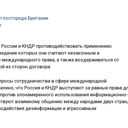
л постпреда Британии
ю
а России и КНДР противодействовать применению
ведение которых они считают незаконным и
 международного права, а также воздерживаться от
ой из сторон договора.
просы сотрудничества в сфере международной
лено, что Россия и КНДР выступают за равные права д
и против злонамеренного использования информационно-
ствуют взаимному общению между народами двух стран,
водействия дезинформации и агрессивным