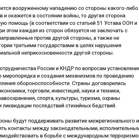
ргнется вооруженному нападению со стороны какого-либо
в и окажется в состоянии войны, то другая сторона
ую помощь (в соответствии со статьей 51 Устава ООН и
ри этом каждая из сторон обязуется не заключать с
направленные против другой стороны, а также не
тории третьими государствами в целях нарушения
ориальной неприкосновенности другой стороны.
отрудничества России и КНДР по вопросам установлени
о миропорядка и создания механизмов по проведению
епления обороноспособности. Страны договорились
кономики, торговли, инвестиций, науки и техники,
авоохранения, спорта, культуры, туризма, охраны
 ликвидации последствий стихийных бедствий.
ороны будут поддерживать развитие межрегионального и
лять контакты между законодательными, исполнительны
аимодействовать в борьбе с международным терроризм