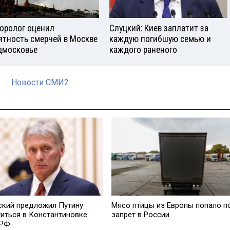
оролог оценил
Слуцкий: Киев заплатит за
ятность смерчей в Москве
каждую погибшую семью и
дмосковье
каждого раненого
Новости СМИ2
ский предложил Путину
Мясо птицы из Европы попало п
титься в Константиновке:
запрет в России
 РФ