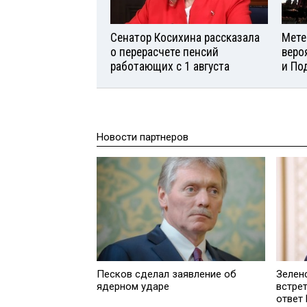
Сенатор Косихина рассказала
Мете
о перерасчете пенсий
веро
работающих с 1 августа
и По
Новости партнеров
Песков сделал заявление об
Зелен
ядерном ударе
встре
ответ