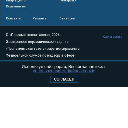
Медиацентр
Интервью
Колумнисты
Контакты
Реклама
Вакансии
© «Парламентская газета», 2026 г.
Карта сайта
Электронное периодическое издание
«Парламентская газета» зарегистрировано в
Федеральной службе по надзору в сфере
связи, информационных технологий и
Используя сайт pnp.ru, Вы соглашаетесь с
массовых коммуникаций (Роскомнадзор) 05
использованием файлов cookie
августа 2011 года. 18+
СОГЛАСЕН
Свидетельство о регистрации Эл № ФС77-
46097
Учредитель — АНО «Парламентская газета»
Исполняющий обязанности главного
редактора — Абдуллаев М.Р.
Тел.: +7 (495) 637–69–79 E-mail:
pg@pnp.ru
«Парламентская газета» - официальное еженедельное издание